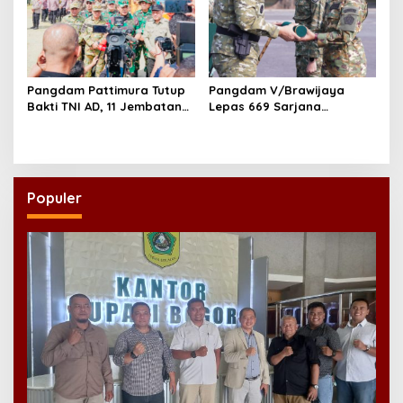
Pangdam Pattimura Tutup
Pangdam V/Brawijaya
Bakti TNI AD, 11 Jembatan
Lepas 669 Sarjana
dan 58 Rumah Tuntas
Penggerak, Perkuat Desa
Dibangun
hingga Kampung Nelayan
Populer