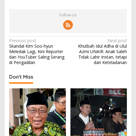
Follow Us
P
Previous post
Next post
Skandal Kim Soo-hyun
Khutbah Idul Adha di Ulul
o
Meledak Lagi, Kini Reporter
Azmi UNAIR: Anak Saleh
s
dan YouTuber Saling Serang
Tidak Lahir Instan, tetapi
di Pengadilan
dari Keteladanan
t
n
Don't Miss
a
v
i
g
a
t
i