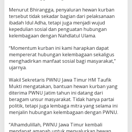
i
n
Menurut Bhirangga, penyaluran hewan kurban
g
tersebut tidak sekadar bagian dari pelaksanaan
g
ibadah Idul Adha, tetapi juga menjadi wujud
a
M
kepedulian sosial dan penguatan hubungan
i
kelembagaan dengan Nahdlatul Ulama.
t
r
“Momentum kurban ini kami harapkan dapat
a
mempererat hubungan kelembagaan sekaligus
K
e
menghadirkan manfaat sosial bagi masyarakat,”
l
ujarnya.
e
m
Wakil Sekretaris PWNU Jawa Timur HM Taufik
b
Mukti mengatakan, bantuan hewan kurban yang
a
g
diterima PWNU Jatim tahun ini datang dari
a
beragam unsur masyarakat. Tidak hanya partai
a
politik, tetapi juga lembaga mitra yang selama ini
n
menjalin hubungan kelembagaan dengan PWNU.
“Alhamdulillah, PWNU Jawa Timur kembali
mendapat amanah untuk menyalurkan hewan