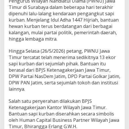
Pengurus Wilayah Nahdlatul Ulama (PWNU) Jawa
a
t
Timur di Surabaya dalam beberapa hari terakhir
i
dipenuhi lalu-lalang kendaraan pengangkut sapi
m
kurban. Menjelang Idul Adha 1447 Hijriah, bantuan
T
hewan kurban terus berdatangan dari berbagai
e
r
kalangan, mulai partai politik, pemerintah daerah,
i
hingga lembaga mitra.
m
a
Hingga Selasa (26/5/2026) petang, PWNU Jawa
S
Timur tercatat telah menerima sedikitnya 13 ekor
a
p
sapi kurban dari sejumlah pihak. Bantuan itu
i
berasal dari BPJS Ketenagakerjaan Jawa Timur,
d
DPW Partai NasDem Jatim, DPD Partai Golkar Jatim,
a
DPW PAN Jatim, serta sejumlah tokoh dan institusi
r
lainnya.
i
P
a
Salah satu penyerahan dilakukan BPJS
r
Ketenagakerjaan Kantor Wilayah Jawa Timur.
p
Bantuan sapi kurban diserahkan secara simbolis
o
oleh Human Capital Business Partner Wilayah Jawa
l
h
Timur, Bhirangga Erlang G.W.H.