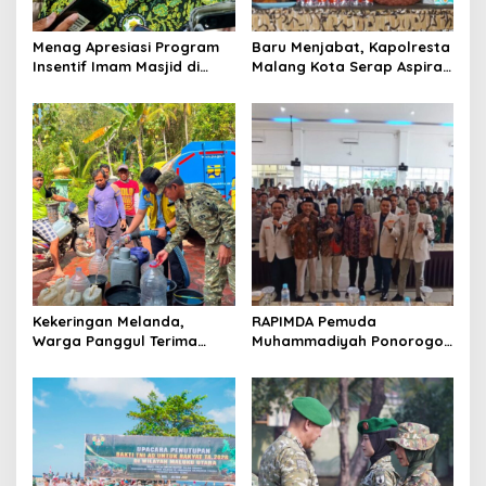
o
Menag Apresiasi Program
Baru Menjabat, Kapolresta
n
Insentif Imam Masjid di
Malang Kota Serap Aspirasi
Jatim, DMI Dorong Jadi
Warga Lewat Dialog
Model Nasional
Kamtibmas
Kekeringan Melanda,
RAPIMDA Pemuda
Warga Panggul Terima
Muhammadiyah Ponorogo
8.000 Liter Air
Teguhkan Politik
Kebangsaan Berbasis
Integritas