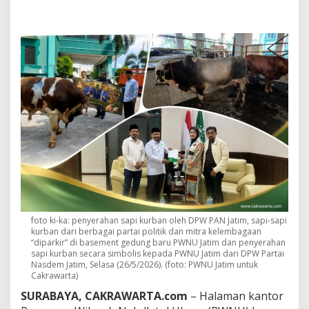
n
y
a
t
u
k
a
n
B
a
n
y
a
k
P
i
h
a
foto ki-ka: penyerahan sapi kurban oleh DPW PAN Jatim, sapi-sapi
k
kurban dari berbagai partai politik dan mitra kelembagaan
,
“diparkir” di basement gedung baru PWNU Jatim dan penyerahan
P
sapi kurban secara simbolis kepada PWNU Jatim dari DPW Partai
W
Nasdem Jatim, Selasa (26/5/2026). (foto: PWNU Jatim untuk
N
Cakrawarta)
U
SURABAYA, CAKRAWARTA.com
– Halaman kantor
J