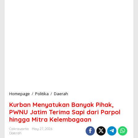
Homepage
/
Politika
/
Daerah
K
u
Kurban Menyatukan Banyak Pihak,
r
b
PWNU Jatim Terima Sapi dari Parpol
a
hingga Mitra Kelembagaan
n
M
Cakrawarta
May 27, 2026
e
Daerah