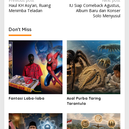
P
Previous post
Next post
Haul KH Asy’ari, Ruang
IU Siap Comeback Agustus,
o
Menimba Teladan
Album Baru dan Konser
s
Solo Menyusul
t
Don't Miss
n
a
v
i
g
a
t
i
o
Fantasi Laba-laba
Asal Purba Taring
Tarantula
n