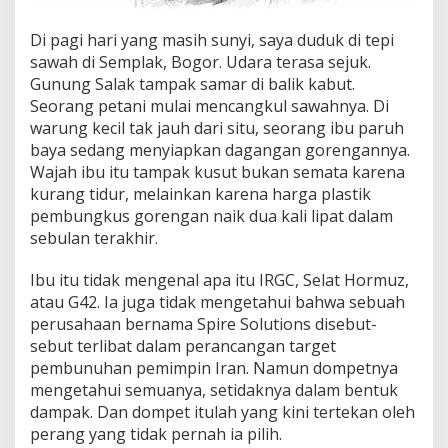
a
h
Di pagi hari yang masih sunyi, saya duduk di tepi
,
T
sawah di Semplak, Bogor. Udara terasa sejuk.
a
Gunung Salak tampak samar di balik kabut.
p
Seorang petani mulai mencangkul sawahnya. Di
i
warung kecil tak jauh dari situ, seorang ibu paruh
R
u
baya sedang menyiapkan dagangan gorengannya.
p
Wajah ibu itu tampak kusut bukan semata karena
i
kurang tidur, melainkan karena harga plastik
a
pembungkus gorengan naik dua kali lipat dalam
h
sebulan terakhir.
d
a
n
Ibu itu tidak mengenal apa itu IRGC, Selat Hormuz,
U
atau G42. Ia juga tidak mengetahui bahwa sebuah
M
perusahaan bernama Spire Solutions disebut-
K
sebut terlibat dalam perancangan target
M
I
pembunuhan pemimpin Iran. Namun dompetnya
n
mengetahui semuanya, setidaknya dalam bentuk
d
dampak. Dan dompet itulah yang kini tertekan oleh
o
perang yang tidak pernah ia pilih.
n