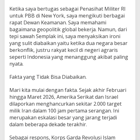
e
s
Ketika saya bertugas sebagai Penasihat Militer RI
i
untuk PBB di New York, saya mengikuti berbagai
a
rapat Dewan Keamanan. Saya memahami
y
bagaimana geopolitik global bekerja. Namun, dari
a
n
tepi sawah Semplak ini, saya menyaksikan ironi
g
yang sulit diabaikan yaitu ketika dua negara besar
M
berkonflik, justru rakyat kecil di negeri agraris
a
seperti Indonesia yang menanggung akibat paling
t
nyata.
i
K
o
Fakta yang Tidak Bisa Diabaikan.
n
y
Mari kita mulai dengan fakta. Sejak akhir Februari
o
hingga Maret 2026, Amerika Serikat dan Israel
l
dilaporkan menghancurkan sekitar 2.000 target
milik Iran dalam 100 jam pertama serangan. Ini
merupakan eskalasi besar yang jarang terjadi
dalam beberapa dekade terakhir.
Sebagai respons, Korps Garda Revolusi Islam