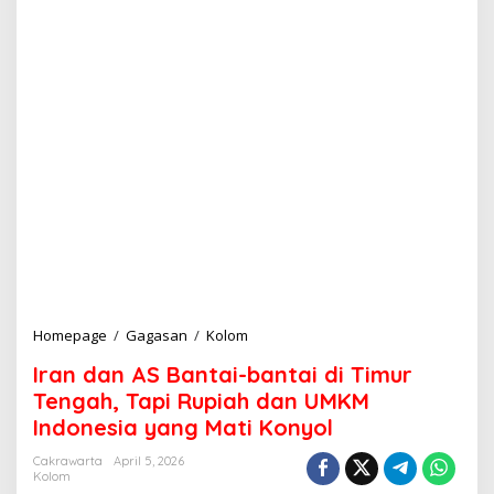
Homepage
/
Gagasan
/
Kolom
I
r
Iran dan AS Bantai-bantai di Timur
a
n
Tengah, Tapi Rupiah dan UMKM
d
Indonesia yang Mati Konyol
a
n
Cakrawarta
April 5, 2026
A
Kolom