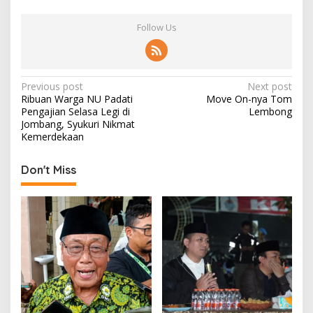
Follow Us
P
Previous post
Next post
Ribuan Warga NU Padati
Move On-nya Tom
o
Pengajian Selasa Legi di
Lembong
s
Jombang, Syukuri Nikmat
Kemerdekaan
t
n
Don't Miss
a
v
i
g
a
t
i