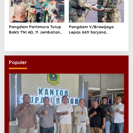
Pangdam Pattimura Tutup
Pangdam V/Brawijaya
Bakti TNI AD, 11 Jembatan
Lepas 669 Sarjana
dan 58 Rumah Tuntas
Penggerak, Perkuat Desa
Dibangun
hingga Kampung Nelayan
Populer