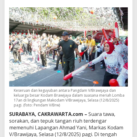
G
u
y
u
b
,
M
e
r
d
e
k
a
:
P
a
n
Keseruan dan keguyuban antara Pangdam V/Brawijaya dan
g
keluarga besar Kodam Brawijaya dalam suasana meriah Lomba
d
17an di lingkungan Makodam V/Brawijaya, Selasa (12/8/2025)
a
pagi. (foto: Pendam V/Brw)
m
SURABAYA, CAKRAWARTA.com –
Suara tawa,
V
sorakan, dan tepuk tangan riuh terdengar
/
B
memenuhi Lapangan Ahmad Yani, Markas Kodam
r
V/Brawijaya, Selasa (12/8/2025) pagi. Di tengah