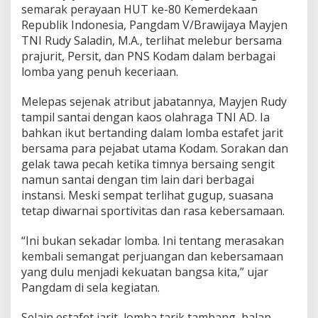
a
semarak perayaan HUT ke-80 Kemerdekaan
w
Republik Indonesia, Pangdam V/Brawijaya Mayjen
i
TNI Rudy Saladin, M.A., terlihat melebur bersama
j
a
prajurit, Persit, dan PNS Kodam dalam berbagai
y
lomba yang penuh keceriaan.
a
L
Melepas sejenak atribut jabatannya, Mayjen Rudy
a
tampil santai dengan kaos olahraga TNI AD. Ia
r
u
bahkan ikut bertanding dalam lomba estafet jarit
t
bersama para pejabat utama Kodam. Sorakan dan
d
gelak tawa pecah ketika timnya bersaing sengit
i
namun santai dengan tim lain dari berbagai
L
o
instansi. Meski sempat terlihat gugup, suasana
m
tetap diwarnai sportivitas dan rasa kebersamaan.
b
a
“Ini bukan sekadar lomba. Ini tentang merasakan
1
kembali semangat perjuangan dan kebersamaan
7
-
yang dulu menjadi kekuatan bangsa kita,” ujar
a
Pangdam di sela kegiatan.
n
Selain estafet jarit, lomba tarik tambang, balap