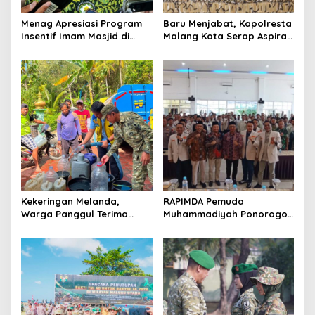
o
Menag Apresiasi Program
Baru Menjabat, Kapolresta
n
Insentif Imam Masjid di
Malang Kota Serap Aspirasi
Jatim, DMI Dorong Jadi
Warga Lewat Dialog
Model Nasional
Kamtibmas
Kekeringan Melanda,
RAPIMDA Pemuda
Warga Panggul Terima
Muhammadiyah Ponorogo
8.000 Liter Air
Teguhkan Politik
Kebangsaan Berbasis
Integritas