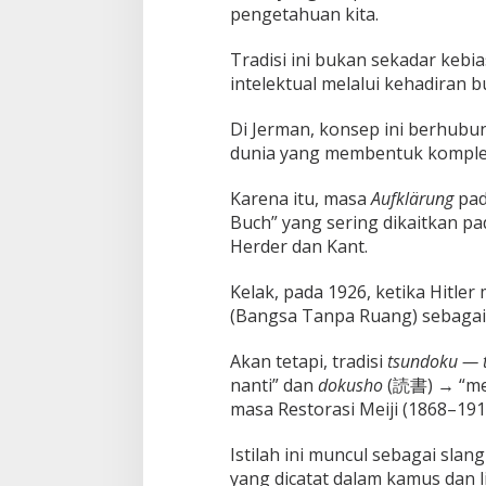
pengetahuan kita.
Tradisi ini bukan sekadar keb
intelektual melalui kehadiran 
Di Jerman, konsep ini berhub
dunia yang membentuk komplek
Karena itu, masa
Aufklärung
pad
Buch” yang sering dikaitkan p
Herder dan Kant.
Kelak, pada 1926, ketika Hitle
(Bangsa Tanpa Ruang) sebagai s
Akan tetapi, tradisi
tsundoku — 
nanti” dan
dokusho
(読書) → “me
masa Restorasi Meiji (1868–191
Istilah ini muncul sebagai sl
yang dicatat dalam kamus dan l