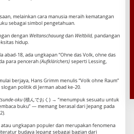
iasaan, melainkan cara manusia meraih kematangan
buku sebagai simbol pengetahuan.
ungan dengan
Weltanschauung
dan
Weltbild,
pandangan
sitas hidup.
a abad-18, ada ungkapan “Ohne das Volk, ohne das
ada para pencerah
(Aufklärichers)
seperti Lessing,
r mulai berjaya, Hans Grimm menulis “Volk ohne Raum”
logan politik di Jerman abad ke-20.
tsunde-oku
(積んでおく) → “menumpuk sesuatu untuk
mbaca buku” — memang berasal dari Jepang pada
2).
ang atau ungkapan populer dan merupakan fenomena
iteratur budaya Jepang sebagai bagian dari