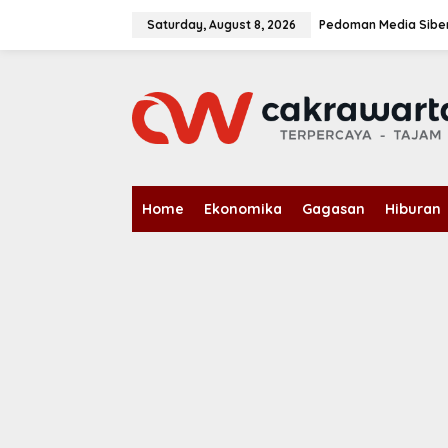
S
k
Saturday, August 8, 2026
Pedoman Media Sibe
i
p
t
o
c
o
n
t
e
n
Home
Ekonomika
Gagasan
Hiburan
t