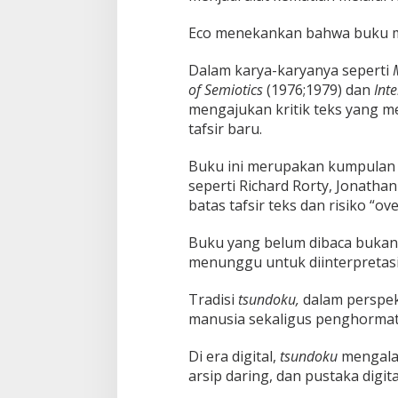
Eco menekankan bahwa buku me
Dalam karya-karyanya seperti
of Semiotics
(1976;1979) dan
Int
mengajukan kritik teks yang 
tafsir baru.
Buku ini merupakan kumpulan e
seperti Richard Rorty, Jonatha
batas tafsir teks dan risiko “ov
Buku yang belum dibaca bukan
menunggu untuk diinterpretasi
Tradisi
tsundoku,
dalam perspek
manusia sekaligus penghormat
Di era digital,
tsundoku
mengalam
arsip daring, dan pustaka digita