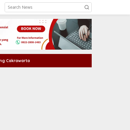
ng Cakrawarta