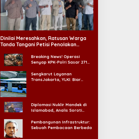
Dinilai Meresahkan, Ratusan Warga
Tanda Tangani Petisi Penolakan
Tempat Hiburan Malam di CitraLand
Breaking News! Operasi
Senyap KPK-Polri Sasar 271
Pabrik di Madura dan Akan
Ada ‘Badai Pemeriksaan’
Sengkarut Layanan
TransJakarta, YLKI: Biar
Cepat, Adakan Forum Dialog
Konsumen!
Diplomasi Nuklir Mandek di
Islamabad, Analis Soroti
Standar Ganda Washington
Pembangunan Infrastruktur:
Sebuah Pembacaan Berbeda