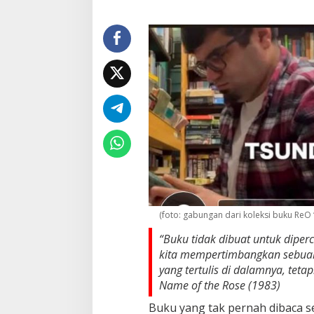
s
u
n
d
o
k
u
(foto: gabungan dari koleksi buku ReO 
“Buku tidak dibuat untuk dipercay
kita mempertimbangkan sebuah b
yang tertulis di dalamnya, te
Name of the Rose (1983)
Buku yang tak pernah dibaca se