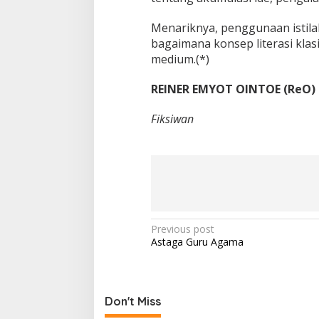
Menariknya, penggunaan istil
bagaimana konsep literasi klasi
medium.(*)
REINER EMYOT OINTOE (ReO)
Fiksiwan
P
Previous post
Astaga Guru Agama
o
s
t
Don't Miss
n