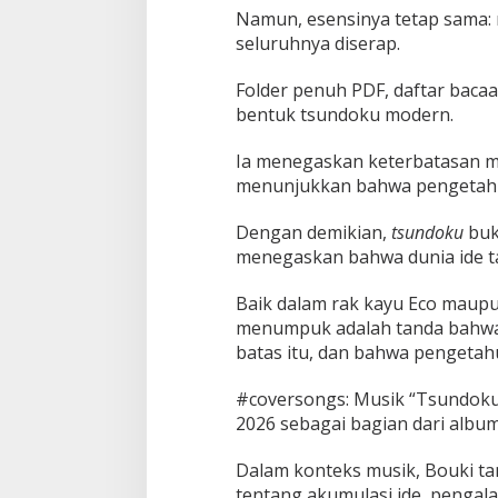
Namun, esensinya tetap sama
seluruhnya diserap.
Folder penuh PDF, daftar bacaan
bentuk tsundoku modern.
Ia menegaskan keterbatasan m
menunjukkan bahwa pengetahuan
Dengan demikian,
tsundoku
buk
menegaskan bahwa dunia ide ta
Baik dalam rak kayu Eco maupun
menumpuk adalah tanda bahwa 
batas itu, dan bahwa pengetah
#coversongs: Musik “Tsundoku” 
2026 sebagai bagian dari album
Dalam konteks musik, Bouki ta
tentang akumulasi ide, pengala