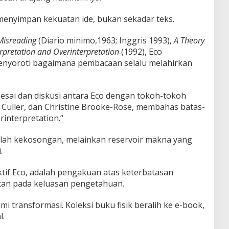
nyimpan kekuatan ide, bukan sekadar teks.
Misreading
(Diario minimo,1963; Inggris 1993),
A Theory
erpretation and Overinterpretation
(1992), Eco
menyoroti bagaimana pembacaan selalu melahirkan
sai dan diskusi antara Eco dengan tokoh-tokoh
n Culler, dan Christine Brooke-Rose, membahas batas-
erinterpretation.“
lah kekosongan, melainkan reservoir makna yang
.
tif Eco, adalah pengakuan atas keterbatasan
an pada keluasan pengetahuan.
i transformasi. Koleksi buku fisik beralih ke e-book,
l.