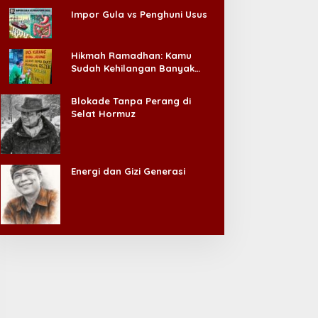
Impor Gula vs Penghuni Usus
Hikmah Ramadhan: Kamu
Sudah Kehilangan Banyak
Hal, Jangan Sampai
Kehilangan Diri Sendiri!
Blokade Tanpa Perang di
Selat Hormuz
Energi dan Gizi Generasi