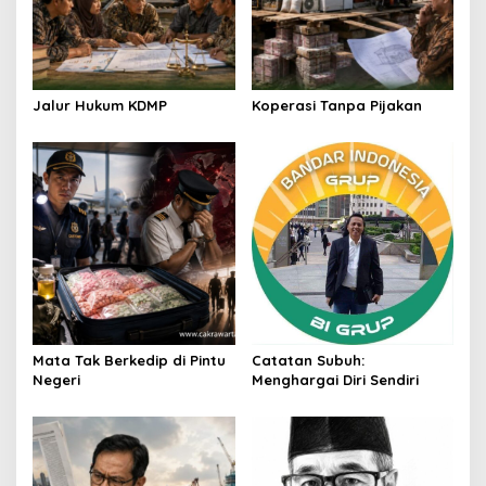
t
i
o
n
Jalur Hukum KDMP
Koperasi Tanpa Pijakan
Mata Tak Berkedip di Pintu
Catatan Subuh:
Negeri
Menghargai Diri Sendiri