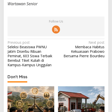
Wartawan Senior
Follow Us
P
Previous post
Next post
Seleksi Beasiswa PWNU
Membaca Habitus
o
Jatim Diserbu Ribuan
Kekuasaan Prabowo
s
Peminat, 603 Siswa Terbaik
Bersama Pierre Bourdieu
Berebut Tiket Kuliah di
t
Kampus-Kampus Unggulan
n
Don't Miss
a
v
i
g
a