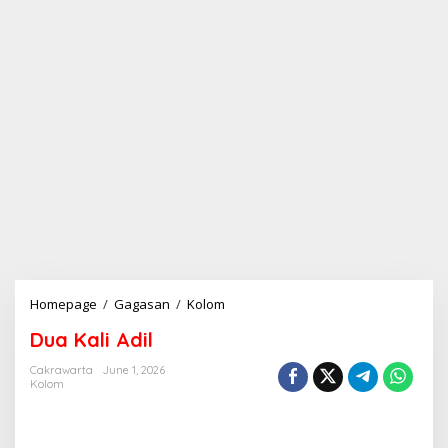
Homepage
/
Gagasan
/
Kolom
D
u
Dua Kali Adil
a
K
Cakrawarta
June 1, 2026
a
Kolom
l
i
A