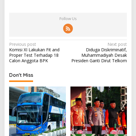
Follow Us
P
Previous post
Next post
Komisi XI Lakukan Fit and
Diduga Diskriminatif,
o
Proper Test Terhadap 18
Muhammadiyah Desak
s
Calon Anggota BPK
Presiden Ganti Dirut Telkom
t
Don't Miss
n
a
v
i
g
a
t