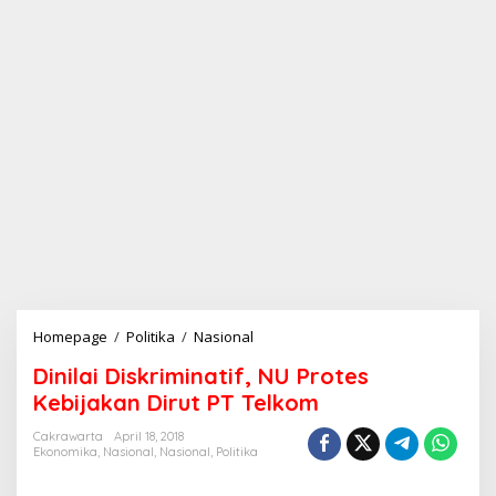
Homepage
/
Politika
/
Nasional
D
i
Dinilai Diskriminatif, NU Protes
n
i
Kebijakan Dirut PT Telkom
l
a
Cakrawarta
April 18, 2018
Ekonomika
,
Nasional
,
Nasional
,
Politika
i
D