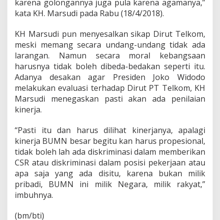
j
karena golongannya juga pula karena agamanya,”
a
kata KH. Marsudi pada Rabu (18/4/2018).
k
a
KH Marsudi pun menyesalkan sikap Dirut Telkom,
n
meski memang secara undang-undang tidak ada
D
i
larangan. Namun secara moral kebangsaan
r
harusnya tidak boleh dibeda-bedakan seperti itu.
u
Adanya desakan agar Presiden Joko Widodo
t
melakukan evaluasi terhadap Dirut PT Telkom, KH
P
Marsudi menegaskan pasti akan ada penilaian
T
T
kinerja.
e
l
“Pasti itu dan harus dilihat kinerjanya, apalagi
k
kinerja BUMN besar begitu kan harus propesional,
o
tidak boleh lah ada diskriminasi dalam memberikan
m
CSR atau diskriminasi dalam posisi pekerjaan atau
apa saja yang ada disitu, karena bukan milik
pribadi, BUMN ini milik Negara, milik rakyat,”
imbuhnya.
(bm/bti)