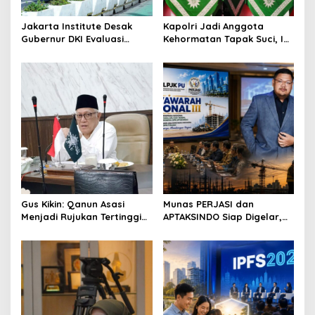
i
o
Jakarta Institute Desak
Kapolri Jadi Anggota
Gubernur DKI Evaluasi
Kehormatan Tapak Suci, Ini
n
Transjakarta soal
Pesannya untuk Kader
Penumpang Diturunkan
Gus Kikin: Qanun Asasi
Munas PERJASI dan
Menjadi Rujukan Tertinggi
APTAKSINDO Siap Digelar,
NU, Melampaui AD/ART
Bahas Regenerasi hingga
Revisi AD/ART