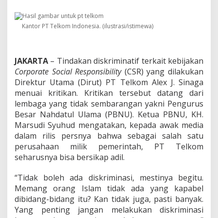
i
s
k
Kantor PT Telkom Indonesia. (ilustrasi/istimewa)
r
i
m
i
JAKARTA
– Tindakan diskriminatif terkait kebijakan
n
a
Corporate Social Responsibility
(CSR) yang dilakukan
t
Direktur Utama (Dirut) PT Telkom Alex J. Sinaga
i
menuai kritikan. Kritikan tersebut datang dari
f
lembaga yang tidak sembarangan yakni Pengurus
,
Besar Nahdatul Ulama (PBNU). Ketua PBNU, KH.
N
U
Marsudi Syuhud mengatakan, kepada awak media
P
dalam rilis persnya bahwa sebagai salah satu
r
perusahaan milik pemerintah, PT Telkom
o
seharusnya bisa bersikap adil.
t
e
s
“Tidak boleh ada diskriminasi, mestinya begitu.
K
Memang orang Islam tidak ada yang kapabel
e
dibidang-bidang itu? Kan tidak juga, pasti banyak.
b
Yang penting jangan melakukan diskriminasi
i