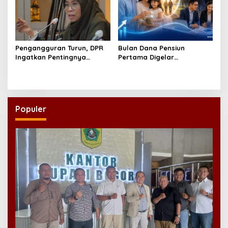
Pengangguran Turun, DPR
Bulan Dana Pensiun
Ingatkan Pentingnya
Pertama Digelar
Menciptakan Pekerjaan
September, Industri
yang Layak
Perkuat Ekosistem Pensiun
Berkelanjutan
Populer