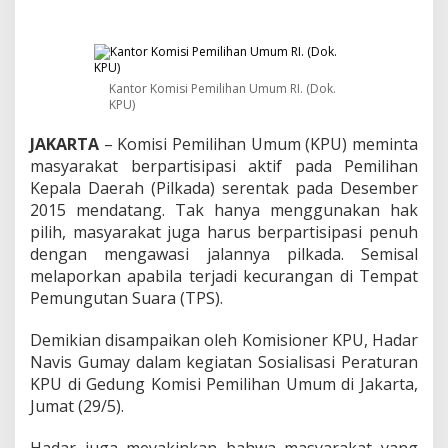
p
o
r
K
e
Kantor Komisi Pemilihan Umum RI. (Dok.
c
KPU)
u
r
JAKARTA
– Komisi Pemilihan Umum (KPU) meminta
a
n
masyarakat berpartisipasi aktif pada Pemilihan
g
Kepala Daerah (Pilkada) serentak pada Desember
a
2015 mendatang. Tak hanya menggunakan hak
n
pilih, masyarakat juga harus berpartisipasi penuh
P
dengan mengawasi jalannya pilkada. Semisal
i
l
melaporkan apabila terjadi kecurangan di Tempat
k
Pemungutan Suara (TPS).
a
d
Demikian disampaikan oleh Komisioner KPU, Hadar
a
Navis Gumay dalam kegiatan Sosialisasi Peraturan
D
i
KPU di Gedung Komisi Pemilihan Umum di Jakarta,
l
Jumat (29/5).
i
n