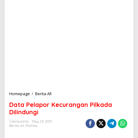
Homepage
/
Berita All
D
a
Data Pelapor Kecurangan Pilkada
t
a
Dilindungi
P
e
Cakrawarta
May 29, 2015
Berita All
,
Politika
l
a