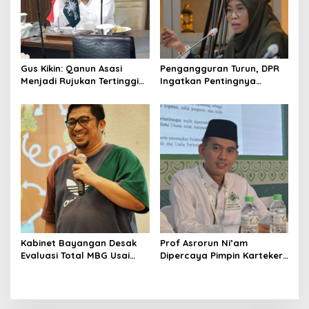
Gus Kikin: Qanun Asasi
Pengangguran Turun, DPR
Menjadi Rujukan Tertinggi
Ingatkan Pentingnya
NU, Melampaui AD/ART
Menciptakan Pekerjaan
yang Layak
Kabinet Bayangan Desak
Prof Asrorun Ni’am
Evaluasi Total MBG Usai
Dipercaya Pimpin Karteker
Rentetan Keracunan
PWNU Jambi, Dinilai Simbol
Massal
Regenerasi Kepemimpinan
NU