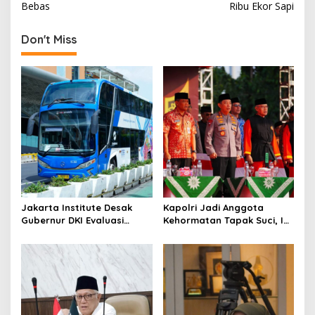
s
Bebas
Ribu Ekor Sapi
t
Don't Miss
n
a
v
i
g
a
t
i
o
Jakarta Institute Desak
Kapolri Jadi Anggota
Gubernur DKI Evaluasi
Kehormatan Tapak Suci, Ini
n
Transjakarta soal
Pesannya untuk Kader
Penumpang Diturunkan