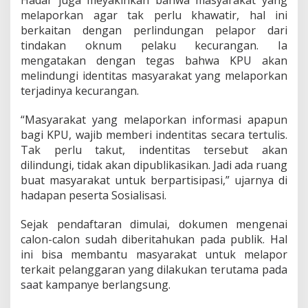
Hadar juga meyakinkan bahwa masyarakat yang
d
melaporkan agar tak perlu khawatir, hal ini
u
n
berkaitan dengan perlindungan pelapor dari
g
tindakan oknum pelaku kecurangan. Ia
i
mengatakan dengan tegas bahwa KPU akan
melindungi identitas masyarakat yang melaporkan
terjadinya kecurangan.
“Masyarakat yang melaporkan informasi apapun
bagi KPU, wajib memberi indentitas secara tertulis.
Tak perlu takut, indentitas tersebut akan
dilindungi, tidak akan dipublikasikan. Jadi ada ruang
buat masyarakat untuk berpartisipasi,” ujarnya di
hadapan peserta Sosialisasi.
Sejak pendaftaran dimulai, dokumen mengenai
calon-calon sudah diberitahukan pada publik. Hal
ini bisa membantu masyarakat untuk melapor
terkait pelanggaran yang dilakukan terutama pada
saat kampanye berlangsung.