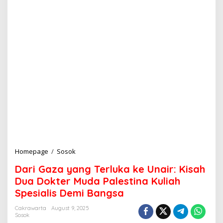
Homepage
/
Sosok
D
a
Dari Gaza yang Terluka ke Unair: Kisah
r
i
Dua Dokter Muda Palestina Kuliah
G
Spesialis Demi Bangsa
a
z
Cakrawarta
August 9, 2025
a
Sosok