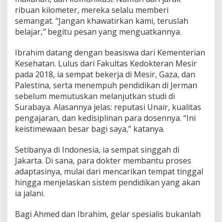
a
ribuan kilometer, mereka selalu memberi
h
semangat. “Jangan khawatirkan kami, teruslah
S
p
belajar,
”
begitu pesan yang menguatkannya.
e
s
Ibrahim datang dengan beasiswa dari Kementerian
i
Kesehatan. Lulus dari Fakultas Kedokteran Mesir
a
pada 2018, ia sempat bekerja di Mesir, Gaza, dan
l
i
Palestina, serta menempuh pendidikan di Jerman
s
sebelum memutuskan melanjutkan studi di
D
Surabaya. Alasannya jelas: reputasi Unair, kualitas
e
pengajaran, dan kedisiplinan para dosennya. “Ini
m
i
keistimewaan besar bagi saya,” katanya.
B
a
Setibanya di Indonesia, ia sempat singgah di
n
Jakarta. Di sana, para dokter membantu proses
g
adaptasinya, mulai dari mencarikan tempat tinggal
s
a
hingga menjelaskan sistem pendidikan yang akan
ia jalani.
Bagi Ahmed dan Ibrahim, gelar spesialis bukanlah