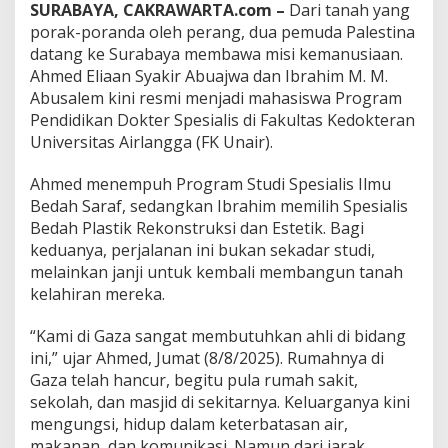
u
SURABAYA, CAKRAWARTA.com –
Dari tanah yang
a
porak-poranda oleh perang, dua pemuda Palestina
D
datang ke Surabaya membawa misi kemanusiaan.
o
Ahmed Eliaan Syakir Abuajwa dan Ibrahim M. M.
k
t
Abusalem kini resmi menjadi mahasiswa Program
e
Pendidikan Dokter Spesialis di Fakultas Kedokteran
r
Universitas Airlangga (FK Unair).
M
u
Ahmed menempuh Program Studi Spesialis Ilmu
d
a
Bedah Saraf, sedangkan Ibrahim memilih Spesialis
P
Bedah Plastik Rekonstruksi dan Estetik. Bagi
a
keduanya, perjalanan ini bukan sekadar studi,
l
melainkan janji untuk kembali membangun tanah
e
s
kelahiran mereka.
t
i
“Kami di Gaza sangat membutuhkan ahli di bidang
n
ini,” ujar Ahmed, Jumat (8/8/2025). Rumahnya di
a
Gaza telah hancur, begitu pula rumah sakit,
K
u
sekolah, dan masjid di sekitarnya. Keluarganya kini
l
mengungsi, hidup dalam keterbatasan air,
i
makanan, dan komunikasi. Namun dari jarak