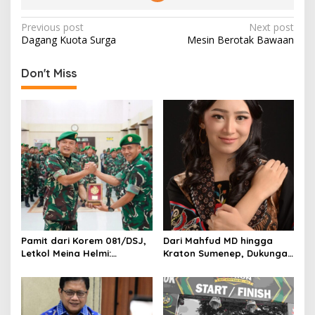
P
Previous post
Next post
Dagang Kuota Surga
Mesin Berotak Bawaan
o
s
Don't Miss
t
n
a
v
i
g
a
t
Pamit dari Korem 081/DSJ,
Dari Mahfud MD hingga
i
Letkol Meina Helmi:
Kraton Sumenep, Dukungan
o
Dukungan Anggota Jadi
Mengalir untuk Finalis
Kunci Keberhasilan Tugas
Indonesia’s Girl 2026 Asal
n
Jawa Timur