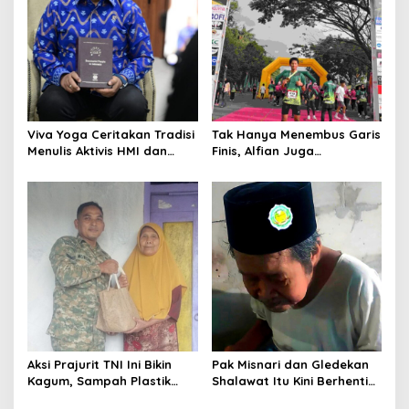
Viva Yoga Ceritakan Tradisi
Tak Hanya Menembus Garis
Menulis Aktivis HMI dan
Finis, Alfian Juga
Lahirnya Dua Buku
Menembus Sekolah Impian
Aksi Prajurit TNI Ini Bikin
Pak Misnari dan Gledekan
Kagum, Sampah Plastik
Shalawat Itu Kini Berhenti
Disulap Jadi Sembako
Berjalan