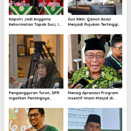
t
i
o
Kapolri Jadi Anggota
Gus Kikin: Qanun Asasi
Kehormatan Tapak Suci, Ini
Menjadi Rujukan Tertinggi
n
Pesannya untuk Kader
NU, Melampaui AD/ART
Pengangguran Turun, DPR
Menag Apresiasi Program
Ingatkan Pentingnya
Insentif Imam Masjid di
Menciptakan Pekerjaan
Jatim, DMI Dorong Jadi
yang Layak
Model Nasional