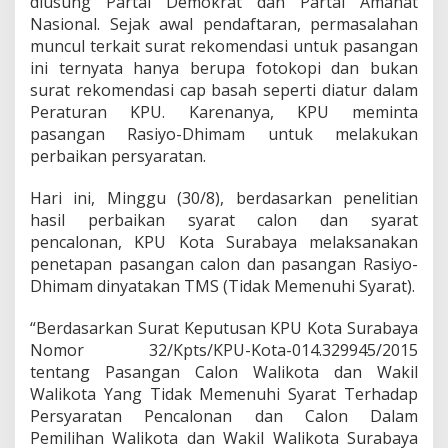
diusung Partai Demokrat dan Partai Amanat
m
a
Nasional. Sejak awal pendaftaran, permasalahan
m
muncul terkait surat rekomendasi untuk pasangan
A
ini ternyata hanya berupa fotokopi dan bukan
b
surat rekomendasi cap basah seperti diatur dalam
r
Peraturan KPU. Karenanya, KPU meminta
o
r
pasangan Rasiyo-Dhimam untuk melakukan
K
perbaikan persyaratan.
e
m
Hari ini, Minggu (30/8), berdasarkan penelitian
b
hasil perbaikan syarat calon dan syarat
a
l
pencalonan, KPU Kota Surabaya melaksanakan
i
penetapan pasangan calon dan pasangan Rasiyo-
G
Dhimam dinyatakan TMS (Tidak Memenuhi Syarat).
a
g
“Berdasarkan Surat Keputusan KPU Kota Surabaya
a
l
Nomor 32/Kpts/KPU-Kota-014.329945/2015
tentang Pasangan Calon Walikota dan Wakil
Walikota Yang Tidak Memenuhi Syarat Terhadap
Persyaratan Pencalonan dan Calon Dalam
Pemilihan Walikota dan Wakil Walikota Surabaya