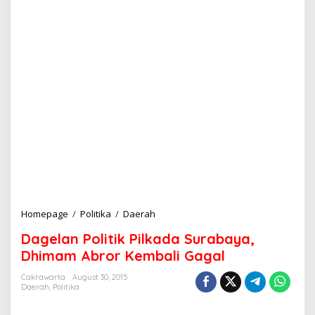
Homepage
/
Politika
/
Daerah
D
a
Dagelan Politik Pilkada Surabaya,
g
e
Dhimam Abror Kembali Gagal
l
a
Cakrawarta
August 30, 2015
Daerah
,
Politika
n
P