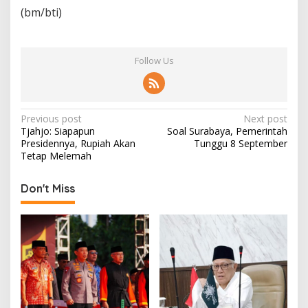
(bm/bti)
Follow Us
P
Previous post
Next post
Tjahjo: Siapapun
Soal Surabaya, Pemerintah
o
Presidennya, Rupiah Akan
Tunggu 8 September
s
Tetap Melemah
t
Don't Miss
n
a
v
i
g
a