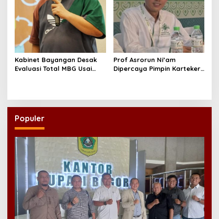
Kabinet Bayangan Desak
Prof Asrorun Ni’am
Evaluasi Total MBG Usai
Dipercaya Pimpin Karteker
Rentetan Keracunan
PWNU Jambi, Dinilai Simbol
Massal
Regenerasi Kepemimpinan
NU
Populer