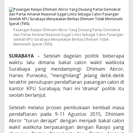
o
l
i
t
i
k
Pasangan Rasiyo-Dhimam Abror Yang Diusung Partai Demokrat
P
dan Partai Amanat Nasional Gagal Lolos Sebagai Calon Pasangan
i
Setelah KPU Surabaya Menyatakan Berkas Dhimam Tidak
l
Memenuhi Syarat (TMS).
k
a
SURABAYA
– Setelah dagelan politik beberapa
d
waktu lalu dimana bakal calon wakil walikota
a
Surabaya yang mendampingi Dhimam Abror,
S
Haries Purwoko, “menghilang” jelang detik-detik
u
r
terakhir penutupan pendaftaran pasangan calon di
a
kantor KPU Surabaya, hari ini ‘drama” politik itu
b
seolah berlanjut.
a
y
Setelah melalui proses pembukaan kembali masa
a
,
pendaftaran pada 9-11 Agustus 2015, Dhimam
D
Abror “turun derajat” dengan menjadi bakal calon
h
wakil walikota berpasangan dengan Rasiyo yang
i