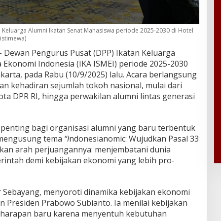
 Keluarga Alumni Ikatan Senat Mahasiswa periode 2025-2030 di Hotel
 istimewa)
–
Dewan Pengurus Pusat (DPP) Ikatan Keluarga
 Ekonomi Indonesia (IKA ISMEI) periode 2025-2030
 Jakarta, pada Rabu (10/9/2025) lalu. Acara berlangsung
n kehadiran sejumlah tokoh nasional, mulai dari
ta DPR RI, hingga perwakilan alumni lintas generasi
 penting bagi organisasi alumni yang baru terbentuk
n mengusung tema
“I
ndonesianomic: Wujudkan Pasal 33
kan arah perjuangannya: menjembatani dunia
intah demi kebijakan ekonomi yang lebih pro-
r Sebayang, menyoroti dinamika kebijakan ekonomi
n Presiden Prabowo Subianto. Ia menilai kebijakan
i harapan baru karena menyentuh kebutuhan