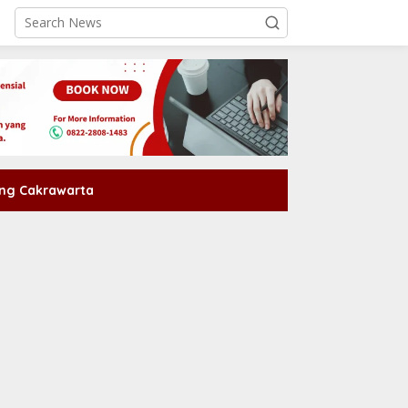
ng Cakrawarta