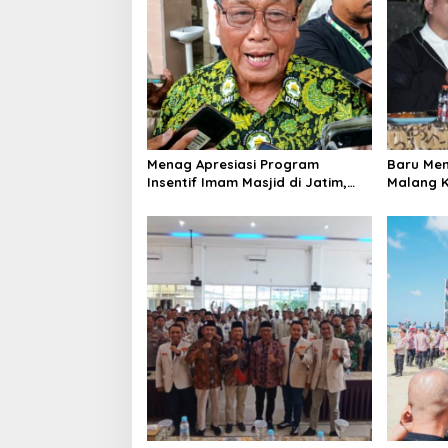
i
g
a
t
i
o
Menag Apresiasi Program
Baru Men
n
Insentif Imam Masjid di Jatim,
Malang K
DMI Dorong Jadi Model Nasional
Warga L