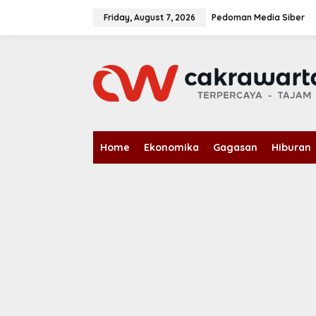
S
k
Friday, August 7, 2026
Pedoman Media Siber
i
p
t
o
c
o
n
t
e
n
Home
Ekonomika
Gagasan
Hiburan
t