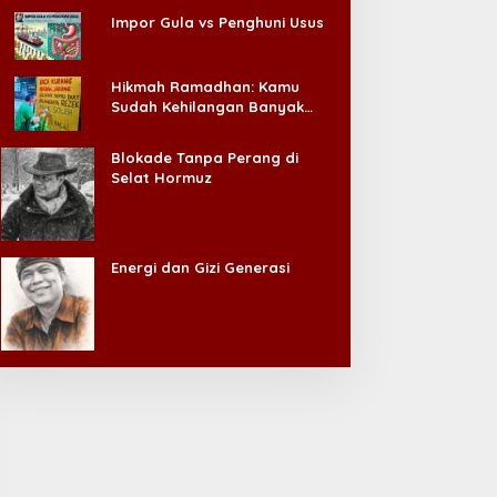
Impor Gula vs Penghuni Usus
Hikmah Ramadhan: Kamu
Sudah Kehilangan Banyak
Hal, Jangan Sampai
Kehilangan Diri Sendiri!
Blokade Tanpa Perang di
Selat Hormuz
Energi dan Gizi Generasi