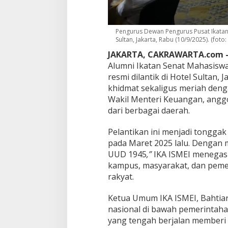
g
a
w
a
Pengurus Dewan Pengurus Pusat Ikatan
Sultan, Jakarta, Rabu (10/9/2025). (foto:
l
K
JAKARTA, CAKRAWARTA.com 
e
Alumni Ikatan Senat Mahasiswa
b
resmi dilantik di Hotel Sultan,
i
j
khidmat sekaligus meriah denga
a
Wakil Menteri Keuangan, anggo
k
dari berbagai daerah.
a
n
Pelantikan ini menjadi tonggak
E
k
pada Maret 2025 lalu. Denga
o
UUD 1945
,”
IKA ISMEI menegas
n
kampus, masyarakat, dan pemer
o
rakyat.
m
i
P
Ketua Umum IKA ISMEI, Bahtia
r
nasional di bawah pemerintaha
o
yang tengah berjalan member
-