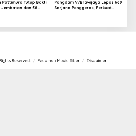
Pattimura Tutup Bakti
Pangdam V/Brawijaya Lepas 669
11 Jembatan dan 58
Sarjana Penggerak, Perkuat
untas Dibangun
Desa hingga Kampung Nelayan
Rights Reserved.
Pedoman Media Siber
Disclaimer