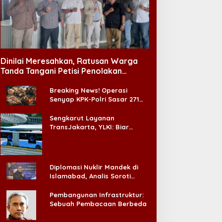
Dinilai Meresahkan, Ratusan Warga
Tanda Tangani Petisi Penolakan
Tempat Hiburan Malam di CitraLand
Breaking News! Operasi
Senyap KPK-Polri Sasar 271
Pabrik di Madura dan Akan
Ada ‘Badai Pemeriksaan’
Sengkarut Layanan
TransJakarta, YLKI: Biar
Cepat, Adakan Forum Dialog
Konsumen!
Diplomasi Nuklir Mandek di
Islamabad, Analis Soroti
Standar Ganda Washington
Pembangunan Infrastruktur:
Sebuah Pembacaan Berbeda