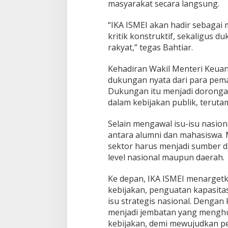
masyarakat secara langsung.
R
a
k
“IKA ISMEI akan hadir sebagai
y
kritik konstruktif, sekaligus
a
rakyat,” tegas Bahtiar.
t
Kehadiran Wakil Menteri Keua
dukungan nyata dari para pema
Dukungan itu menjadi doronga
dalam kebijakan publik, terutam
Selain mengawal isu-isu nasion
antara alumni dan mahasiswa. 
sektor harus menjadi sumber d
level nasional maupun daerah.
Ke depan, IKA ISMEI menargetk
kebijakan, penguatan kapasitas
isu strategis nasional. Denga
menjadi jembatan yang menghu
kebijakan, demi mewujudkan p