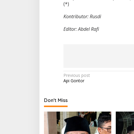
(*)
Kontributor: Rusdi
Editor: Abdel Rafi
P
Previous post
Api Gontor
o
s
t
Don't Miss
n
a
v