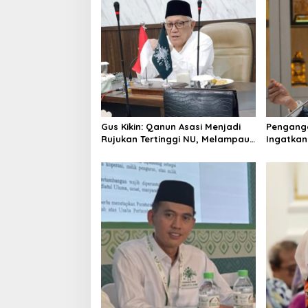
i
g
a
t
i
o
Gus Kikin: Qanun Asasi Menjadi
Pengangg
n
Rujukan Tertinggi NU, Melampaui
Ingatkan
AD/ART
Mencipta
Layak