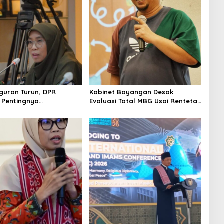
uran Turun, DPR
Kabinet Bayangan Desak
 Pentingnya
Evaluasi Total MBG Usai Rentetan
kan Pekerjaan yang
Keracunan Massal