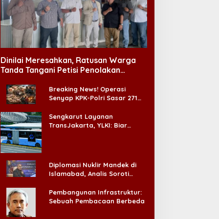
Dinilai Meresahkan, Ratusan Warga
Tanda Tangani Petisi Penolakan
Tempat Hiburan Malam di CitraLand
Breaking News! Operasi
Senyap KPK-Polri Sasar 271
Pabrik di Madura dan Akan
Ada ‘Badai Pemeriksaan’
Sengkarut Layanan
TransJakarta, YLKI: Biar
Cepat, Adakan Forum Dialog
Konsumen!
Diplomasi Nuklir Mandek di
Islamabad, Analis Soroti
Standar Ganda Washington
Pembangunan Infrastruktur:
Sebuah Pembacaan Berbeda