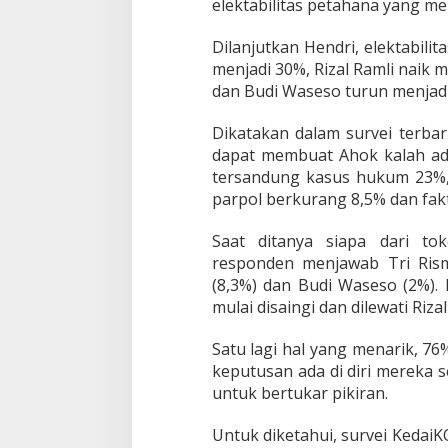
elektabilitas petahana yang me
i
k
a
Dilanjutkan Hendri, elektabilita
l
menjadi 30%, Rizal Ramli naik
a
dan Budi Waseso turun menjadi
h
k
Dikatakan dalam survei terbar
a
n
dapat membuat Ahok‎ kalah ada
tersandung kasus hukum 23%, 
parpol berkurang 8,5% dan fakt
Saat ditanya siapa dari t
responden menjawab ‎Tri Rism
(8,3%) dan Budi Waseso (2%).
mulai disaingi dan dilewati Rizal
Satu lagi hal yang menarik, 7
keputusan ada di diri mereka 
untuk bertukar pikiran.‎
Untuk diketahui, survei Kedai