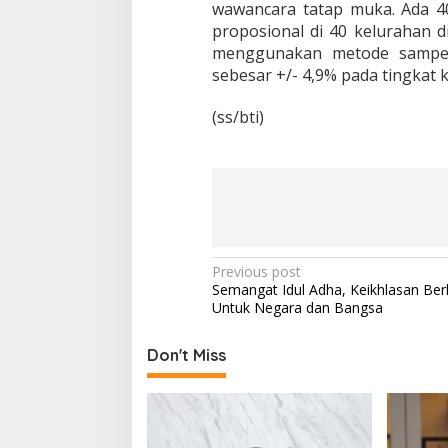
wawancara tatap muka. Ada 40
proposional di 40 kelurahan d
menggunakan metode sampel 
sebesar +/- 4,9% pada tingkat 
(ss/bti)
P
Previous post
Semangat Idul Adha, Keikhlasan Be
o
Untuk Negara dan Bangsa
s
t
Don't Miss
n
a
v