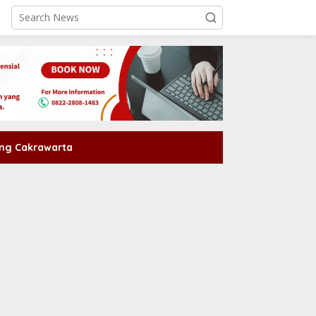
ng Cakrawarta