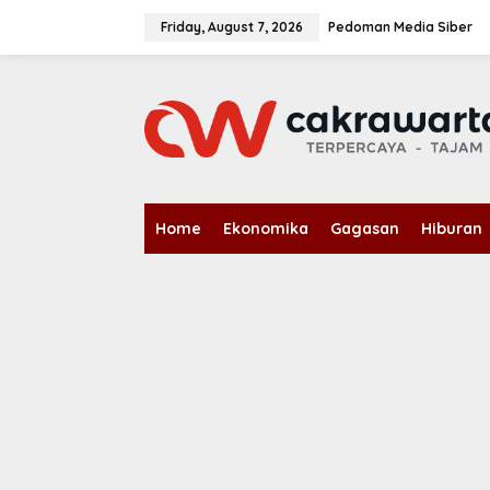
S
k
Friday, August 7, 2026
Pedoman Media Siber
i
p
t
o
c
o
n
t
e
n
Home
Ekonomika
Gagasan
Hiburan
t