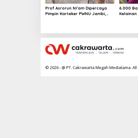
Prof Asrorun Ni’am Dipercaya
6.000 Ba
Pimpin Karteker PWNU Jambi,
Kelainan
Dinilai Simbol Regenerasi
Desak Pe
Kepemimpinan NU
Jantung
© 2026 - @ PT. Cakrawarta Megah Mediatama. All 