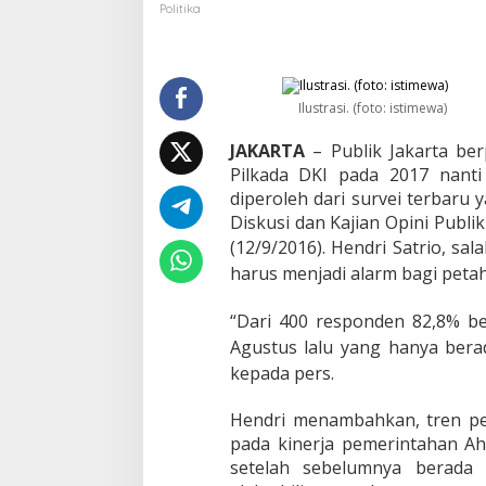
b
Politika
l
i
k
J
a
Ilustrasi. (foto: istimewa)
k
a
JAKARTA
– Publik Jakarta be
r
Pilkada DKI pada 2017 nanti
t
diperoleh dari survei terbaru
a
Diskusi dan Kajian Opini Publik
Y
a
(12/9/2016).
Hendri Satrio, sal
k
harus menjadi alarm bagi peta
i
n
“Dari 400 responden 82,8% ber
A
h
Agustus lalu yang hanya bera
o
kepada pers.
k
B
i
Hendri menambahkan, tren pen
s
pada kinerja pemerintahan Aho
a
setelah sebelumnya berada 
D