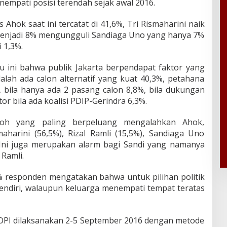
nempati posisi terendah sejak awal 2016.
s Ahok saat ini tercatat di 41,6%, Tri Rismaharini naik
 menjadi 8% mengungguli Sandiaga Uno yang hanya 7%
 1,3%.
u ini bahwa publik Jakarta berpendapat faktor yang
lah ada calon alternatif yang kuat 40,3%, petahana
bila hanya ada 2 pasang calon 8,8%, bila dukungan
or bila ada koalisi PDIP-Gerindra 6,3%.
okoh yang paling berpeluang mengalahkan Ahok,
aharini (56,5%), Rizal Ramli (15,5%), Sandiaga Uno
 Ini juga merupakan alarm bagi Sandi yang namanya
 Ramli.
6% responden mengatakan bahwa untuk pilihan politik
sendiri, walaupun keluarga menempati tempat teratas
KOPI dilaksanakan 2-5 September 2016 dengan metode