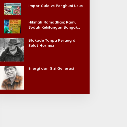
Impor Gula vs Penghuni Usus
Hikmah Ramadhan: Kamu
Sudah Kehilangan Banyak
Hal, Jangan Sampai
Kehilangan Diri Sendiri!
Blokade Tanpa Perang di
Selat Hormuz
Energi dan Gizi Generasi