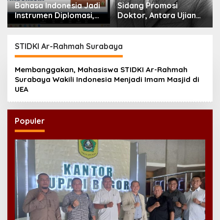
Bahasa Indonesia Jadi
Sidang Promosi
Instrumen Diplomasi,
Doktor, Antara Ujian
Atdikbud Perluas Jejak
Ilmiah dan Pesta
Budaya di Australia
Prestise
hingga Rusia
STIDKI Ar-Rahmah Surabaya
Membanggakan, Mahasiswa STIDKI Ar-Rahmah
Surabaya Wakili Indonesia Menjadi Imam Masjid di
UEA
Populer