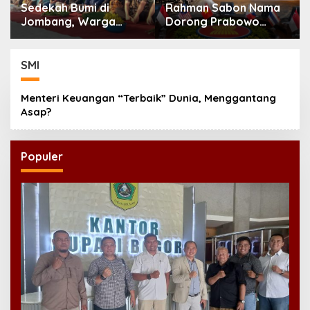
Sedekah Bumi di
Rahman Sabon Nama
Jombang, Warga
Dorong Prabowo
Doakan Leluhur dan
Perkuat Koordinasi
Rawat Tradisi
ASEAN Hadapi Dampak
Perang Iran-Israel
SMI
Menteri Keuangan “Terbaik” Dunia, Menggantang
Asap?
Populer