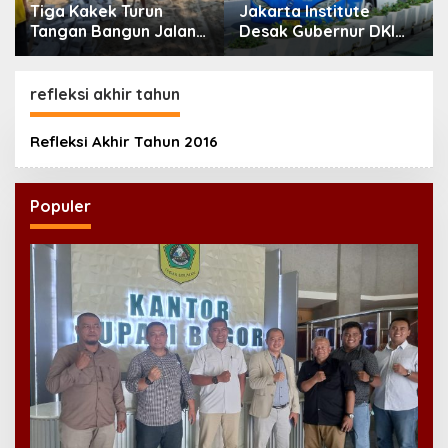
Tiga Kakek Turun
Jakarta Institute
Tangan Bangun Jalan
Desak Gubernur DKI
Desa di Ponorogo
Evaluasi Transjakarta
soal Penumpang
Diturunkan
refleksi akhir tahun
Refleksi Akhir Tahun 2016
Populer