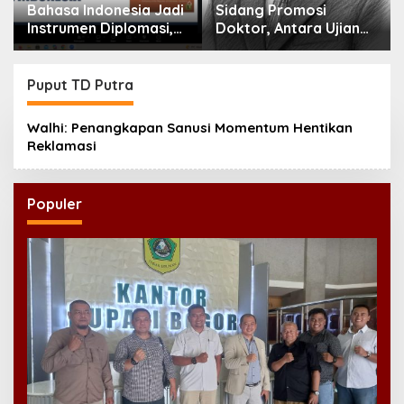
Bahasa Indonesia Jadi
Sidang Promosi
Instrumen Diplomasi,
Doktor, Antara Ujian
Atdikbud Perluas Jejak
Ilmiah dan Pesta
Budaya di Australia
Prestise
hingga Rusia
Puput TD Putra
Walhi: Penangkapan Sanusi Momentum Hentikan
Reklamasi
Populer