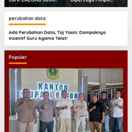
Buka Beasiswa Tahfidz
Karteker PWNU Jambi,
2026
Dinilai Simbol
Regenerasi
perubahan data
Kepemimpinan NU
Ada Perubahan Data, Taj Yasin: Dampaknya
Insentif Guru Agama Telat!
Populer