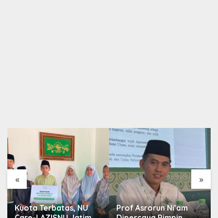
«
»
Kuota Terbatas, NU
Prof Asrorun Ni’am
Care-LAZISNU Jatim
Dipercaya Pimpin