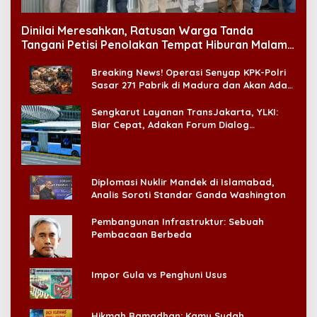
Dinilai Meresahkan, Ratusan Warga Tanda
Tangani Petisi Penolakan Tempat Hiburan Malam
di CitraLand
Breaking News! Operasi Senyap KPK-Polri
Sasar 271 Pabrik di Madura dan Akan Ada
‘Badai Pemeriksaan’
Sengkarut Layanan TransJakarta, YLKI:
Biar Cepat, Adakan Forum Dialog
Konsumen!
Diplomasi Nuklir Mandek di Islamabad,
Analis Soroti Standar Ganda Washington
Pembangunan Infrastruktur: Sebuah
Pembacaan Berbeda
Impor Gula vs Penghuni Usus
Hikmah Ramadhan: Kamu Sudah