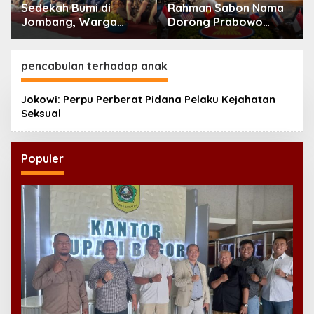
Sedekah Bumi di
Rahman Sabon Nama
Jombang, Warga
Dorong Prabowo
Doakan Leluhur dan
Perkuat Koordinasi
Rawat Tradisi
ASEAN Hadapi Dampak
Perang Iran-Israel
pencabulan terhadap anak
Jokowi: Perpu Perberat Pidana Pelaku Kejahatan
Seksual
Populer