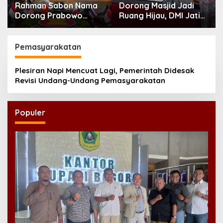
Rahman Sabon Nama
Dorong Masjid Jadi
Dorong Prabowo
Ruang Hijau, DMI Jatim
Perkuat Koordinasi
Tanam 300 Bibit
ASEAN Hadapi Dampak
Alpukat
Perang Iran-Israel
Pemasyarakatan
Plesiran Napi Mencuat Lagi, Pemerintah Didesak
Revisi Undang-Undang Pemasyarakatan
Populer