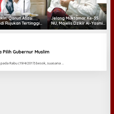
in: Qanun Asasi
Jelang Muktamar Ke-35
S
 Rujukan Tertinggi
NU, Majelis Dzikir Al-Yasmin
O
lampaui AD/ART
Gelar Doa Bersama untuk
a
Persatuan Bangsa
J
 Pilih Gubernur Muslim
 pada Rabu (19/4/2017) besok, suasana