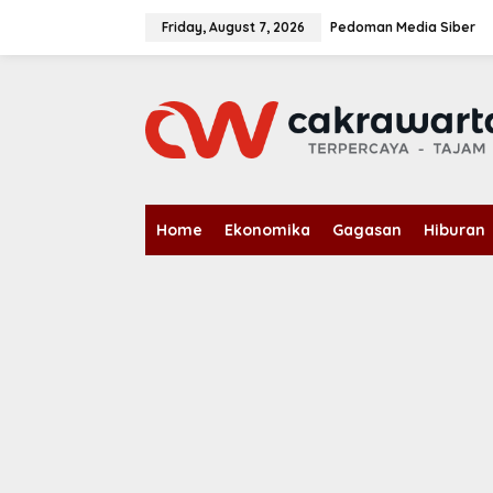
S
k
Friday, August 7, 2026
Pedoman Media Siber
i
p
t
o
c
o
n
t
e
n
Home
Ekonomika
Gagasan
Hiburan
t