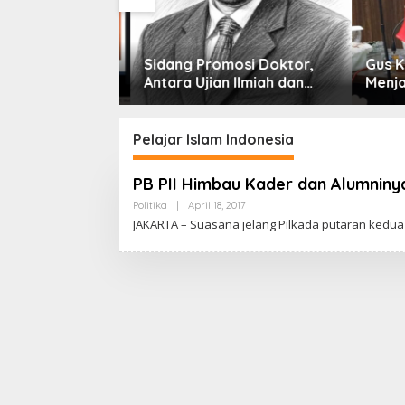
nesia Jadi
Sidang Promosi Doktor,
Gus Kik
plomasi,
Antara Ujian Ilmiah dan
Menjadi
luas Jejak
Pesta Prestise
NU, Me
stralia hingga
Pelajar Islam Indonesia
PB PII Himbau Kader dan Alumninya
Politika
|
April 18, 2017
B
Y
JAKARTA – Suasana jelang Pilkada putaran kedua
C
A
K
R
A
W
A
R
T
A