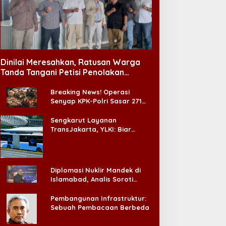
o Ji Sub Pernah Diminta
Bahasa Indonesia Jadi
perasi Kelopak Mata
Instrumen Diplomasi,
gar Bisa Jadi Aktor, Kini
Atdikbud Perluas Jejak
Dinilai Meresahkan, Ratusan Warga
ustru Jadi Ikonnya
Budaya di Australia hingga
Tanda Tangani Petisi Penolakan
Rusia
Tempat Hiburan Malam di CitraLand
Breaking News! Operasi
Senyap KPK-Polri Sasar 271
Pabrik di Madura dan Akan
Ada ‘Badai Pemeriksaan’
Sengkarut Layanan
TransJakarta, YLKI: Biar
Cepat, Adakan Forum Dialog
Konsumen!
Diplomasi Nuklir Mandek di
Islamabad, Analis Soroti
Standar Ganda Washington
Pembangunan Infrastruktur:
Sebuah Pembacaan Berbeda