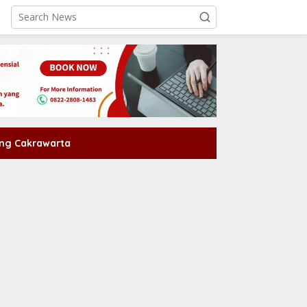
ng Cakrawarta