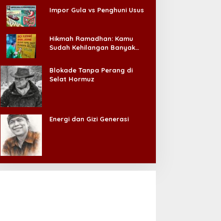
Impor Gula vs Penghuni Usus
Hikmah Ramadhan: Kamu
Sudah Kehilangan Banyak
Hal, Jangan Sampai
Kehilangan Diri Sendiri!
Blokade Tanpa Perang di
Selat Hormuz
Energi dan Gizi Generasi