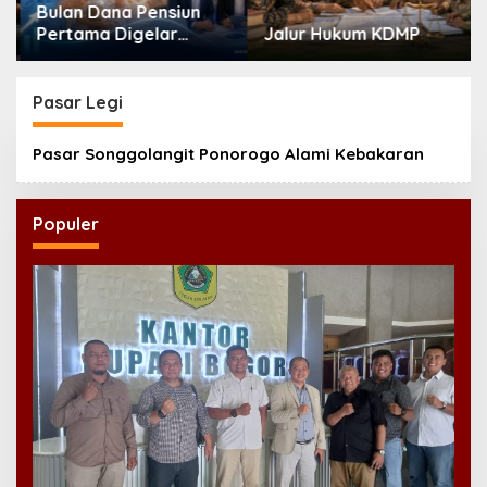
Bulan Dana Pensiun
Pertama Digelar
Jalur Hukum KDMP
September, Industri
Perkuat Ekosistem
Pensiun Berkelanjutan
Pasar Legi
Pasar Songgolangit Ponorogo Alami Kebakaran
Populer