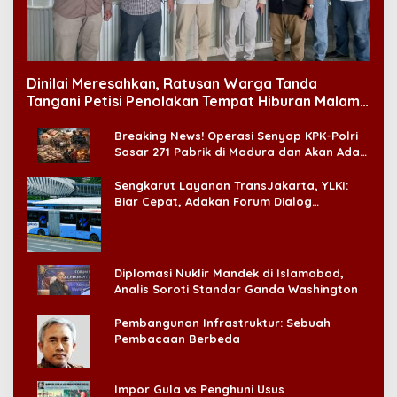
Dinilai Meresahkan, Ratusan Warga Tanda
Tangani Petisi Penolakan Tempat Hiburan Malam
di CitraLand
Breaking News! Operasi Senyap KPK-Polri
Sasar 271 Pabrik di Madura dan Akan Ada
‘Badai Pemeriksaan’
Sengkarut Layanan TransJakarta, YLKI:
Biar Cepat, Adakan Forum Dialog
Konsumen!
Diplomasi Nuklir Mandek di Islamabad,
Analis Soroti Standar Ganda Washington
Pembangunan Infrastruktur: Sebuah
Pembacaan Berbeda
Impor Gula vs Penghuni Usus