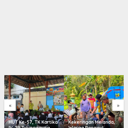
«
»
HUT Ke-57, TK Kartika
Kekeringan Melanda,
IV-29 Tulungagung
Warga Panggul