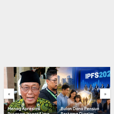
«
»
Menag Apresiasi
Bulan Dana Pensiun
Program Insentif Imam
Pertama Digelar