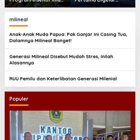
Masjid di Jatim, DMI
September, Industri
Dorong Jadi Model
Perkuat Ekosistem
Nasional
Pensiun Berkelanjutan
milineal
Anak-Anak Muda Papua: Pak Ganjar Ini Casing Tua,
Dalamnya Milineal Banget!
Generasi Milineal Disebut Mudah Stres, Inilah
Alasannya
RUU Pemilu dan Keterlibatan Generasi Milenial
Populer