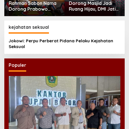
Rahman Sabon Nama
Dorong Masjid Jadi
Dorong Prabowo
Ruang Hijau, DMI Jatim
Perkuat Koordinasi
Tanam 300 Bibit
ASEAN Hadapi Dampak
Alpukat
Perang Iran-Israel
kejahatan seksual
Jokowi: Perpu Perberat Pidana Pelaku Kejahatan
Seksual
Populer