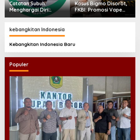
Catatan Subuh:
Kasus Bigmo Disorot,
Menghargai Diri
FKBI: Promosi Vape
Sendiri
kepada Anak
Berpotensi Masuk
Ranah Pidana
kebangkitan Indonesia
Kebangkitan Indonesia Baru
Populer