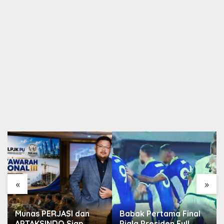
«
»
Munas PERJASI dan
Babak Pertama Final
APTAKSINDO Siap
Piala Presiden Full