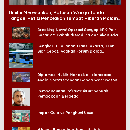
Dinilai Meresahkan, Ratusan Warga Tanda
Tangani Petisi Penolakan Tempat Hiburan Malam
di CitraLand
Breaking News! Operasi Senyap KPK-Polri
Sasar 271 Pabrik di Madura dan Akan Ada
‘Badai Pemeriksaan’
Sengkarut Layanan TransJakarta, YLKI:
Biar Cepat, Adakan Forum Dialog
Konsumen!
Diplomasi Nuklir Mandek di Islamabad,
Analis Soroti Standar Ganda Washington
Pembangunan Infrastruktur: Sebuah
Pembacaan Berbeda
Impor Gula vs Penghuni Usus
Hikmah Ramadhan: Kamu Sudah