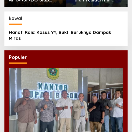
Digelar, Bahas
Tegang, Skor Masih
Regenerasi hingga
Imbang
Revisi AD/ART
kawal
Hanafi Rais: Kasus YY, Bukti Buruknya Dampak
Miras
Populer