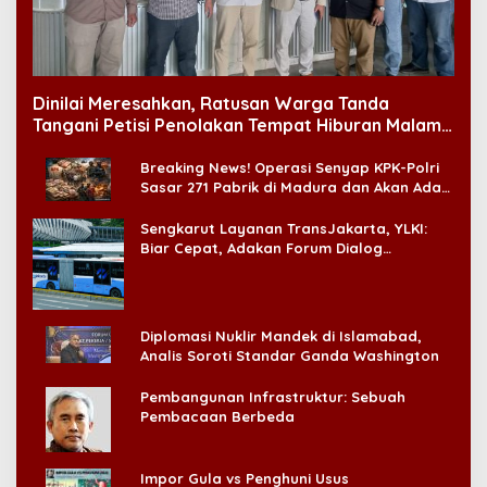
Dinilai Meresahkan, Ratusan Warga Tanda
Tangani Petisi Penolakan Tempat Hiburan Malam
di CitraLand
Breaking News! Operasi Senyap KPK-Polri
Sasar 271 Pabrik di Madura dan Akan Ada
‘Badai Pemeriksaan’
Sengkarut Layanan TransJakarta, YLKI:
Biar Cepat, Adakan Forum Dialog
Konsumen!
Diplomasi Nuklir Mandek di Islamabad,
Analis Soroti Standar Ganda Washington
Pembangunan Infrastruktur: Sebuah
Pembacaan Berbeda
Impor Gula vs Penghuni Usus