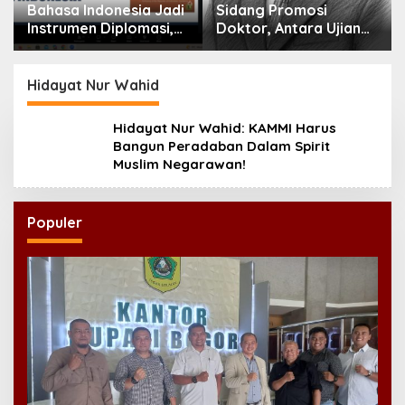
adi
Sidang Promosi
Gus Kikin: Qanun Asasi
,
Doktor, Antara Ujian
Menjadi Rujukan
jak
Ilmiah dan Pesta
Tertinggi NU,
Prestise
Melampaui AD/ART
Hidayat Nur Wahid
Hidayat Nur Wahid: KAMMI Harus
Bangun Peradaban Dalam Spirit
Muslim Negarawan!
Populer