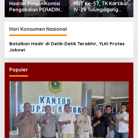
Hasran Pimpin Komisi
HUT Ke-57, TK Kartika
Pengabdian PERADIN
IV-29 Tulungagung
Jatim, Siapkan Lima
Perkuat Pendidikan
Program Perluas
Karakter Anak
Akses Bantuan Hukum
Hari Konsumen Nasional
Batalkan Hadir di Detik-Detik Terakhir, YLKI Protes
Jokowi
Populer