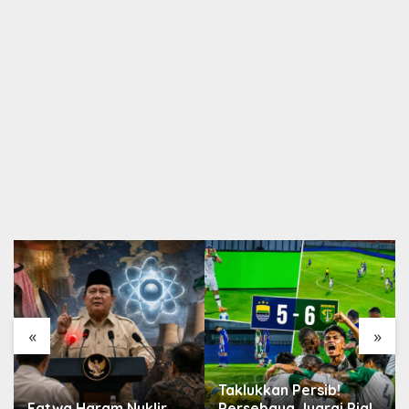
«
»
Taklukkan Persib!
Fatwa Haram Nuklir
Persebaya Juarai Piala