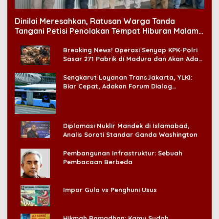
Dinilai Meresahkan, Ratusan Warga Tanda
Tangani Petisi Penolakan Tempat Hiburan Malam
di CitraLand
Breaking News! Operasi Senyap KPK-Polri
Sasar 271 Pabrik di Madura dan Akan Ada
‘Badai Pemeriksaan’
Sengkarut Layanan TransJakarta, YLKI:
Biar Cepat, Adakan Forum Dialog
Konsumen!
Diplomasi Nuklir Mandek di Islamabad,
Analis Soroti Standar Ganda Washington
Pembangunan Infrastruktur: Sebuah
Pembacaan Berbeda
Impor Gula vs Penghuni Usus
Hikmah Ramadhan: Kamu Sudah