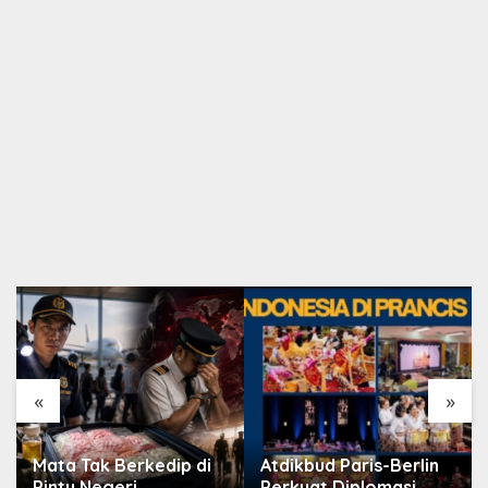
«
»
Mata Tak Berkedip di
Atdikbud Paris-Berlin
Pintu Negeri
Perkuat Diplomasi