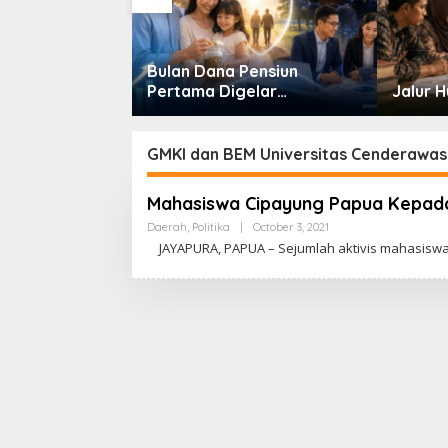
iasi Program
Bulan Dana Pensiun
m Masjid di
Pertama Digelar
Jalur 
Dorong Jadi
September, Industri
nal
Perkuat Ekosistem Pensiun
Berkelanjutan
GMKI dan BEM Universitas Cenderawas
Mahasiswa Cipayung Papua Kepad
Daerah
,
Politika
|
October 3, 2021
B
Y
JAYAPURA, PAPUA – Sejumlah aktivis mahasiswa
C
A
K
R
A
W
A
R
T
A