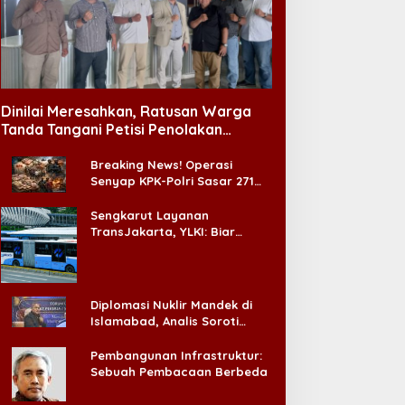
unas VI APKLI-P Akan
Menag Apresiasi Program
ahas Pembentukan Badan
Insentif Imam Masjid di
erekonomian UMKM RI,
Jatim, DMI Dorong Jadi
Dinilai Meresahkan, Ratusan Warga
inilai Penting Hadapi
Model Nasional
Tanda Tangani Petisi Penolakan
onus Demografi
Tempat Hiburan Malam di CitraLand
Breaking News! Operasi
Senyap KPK-Polri Sasar 271
Pabrik di Madura dan Akan
Ada ‘Badai Pemeriksaan’
Sengkarut Layanan
TransJakarta, YLKI: Biar
Cepat, Adakan Forum Dialog
Konsumen!
Diplomasi Nuklir Mandek di
Islamabad, Analis Soroti
Standar Ganda Washington
Pembangunan Infrastruktur:
Sebuah Pembacaan Berbeda