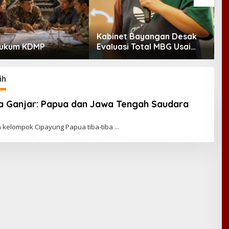
Kabinet Bayangan Desak
M
Hukum KDMP
Evaluasi Total MBG Usai
B
Rentetan Keracunan
P
Massal
D
B
ih
a Ganjar: Papua dan Jawa Tengah Saudara
 kelompok Cipayung Papua tiba-tiba