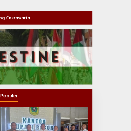
ng Cakrawarta
Populer