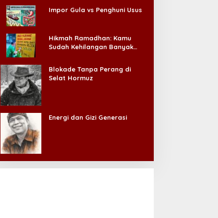
Impor Gula vs Penghuni Usus
Hikmah Ramadhan: Kamu
Sudah Kehilangan Banyak
Hal, Jangan Sampai
Kehilangan Diri Sendiri!
Blokade Tanpa Perang di
Selat Hormuz
Energi dan Gizi Generasi