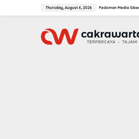
S
k
Thursday, August 6, 2026
Pedoman Media Sibe
i
p
t
o
c
o
n
t
e
n
t