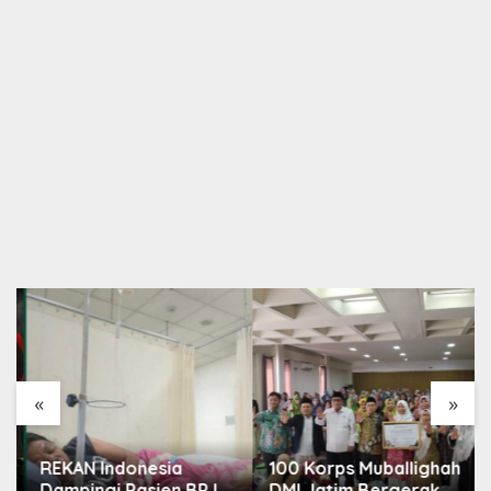
«
»
REKAN Indonesia
100 Korps Muballighah
Dampingi Pasien BPJS,
DMI Jatim Bergerak,