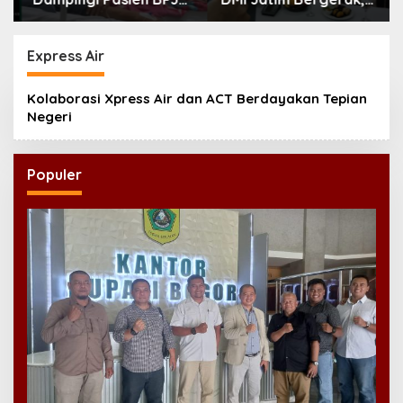
Kamar Rawat Inap
Dorong Masjid Ramah
Akhirnya Tersedia
Anak di Seluruh
Daerah
Express Air
Kolaborasi Xpress Air dan ACT Berdayakan Tepian
Negeri
Populer