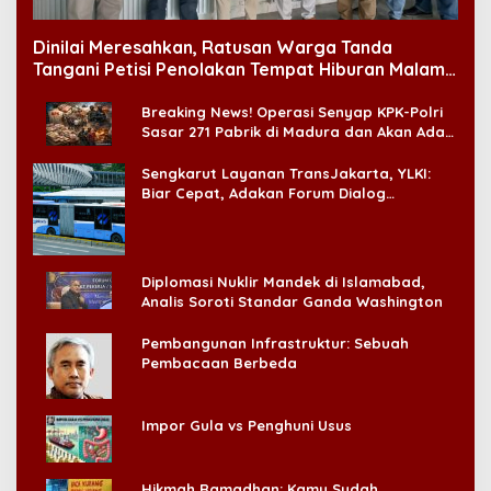
Dinilai Meresahkan, Ratusan Warga Tanda
Tangani Petisi Penolakan Tempat Hiburan Malam
di CitraLand
Breaking News! Operasi Senyap KPK-Polri
Sasar 271 Pabrik di Madura dan Akan Ada
‘Badai Pemeriksaan’
Sengkarut Layanan TransJakarta, YLKI:
Biar Cepat, Adakan Forum Dialog
Konsumen!
Diplomasi Nuklir Mandek di Islamabad,
Analis Soroti Standar Ganda Washington
Pembangunan Infrastruktur: Sebuah
Pembacaan Berbeda
Impor Gula vs Penghuni Usus
Hikmah Ramadhan: Kamu Sudah