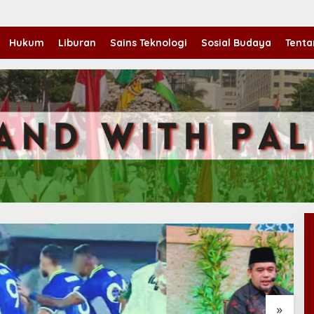
Hukum
Liburan
Sains Teknologi
Sosial Budaya
Tenta
»