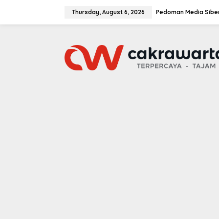
S
k
Thursday, August 6, 2026
Pedoman Media Sibe
i
p
t
o
c
o
n
t
e
n
t