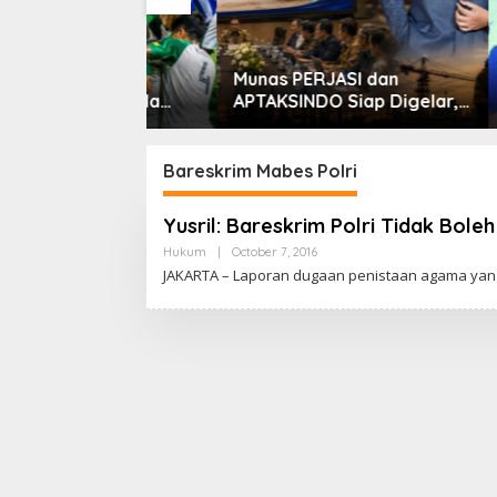
rsib!
Munas PERJASI dan
Babak 
arai Piala
APTAKSINDO Siap Digelar,
Preside
26
Bahas Regenerasi hingga
Masih 
Revisi AD/ART
Bareskrim Mabes Polri
Yusril: Bareskrim Polri Tidak Bol
Hukum
|
October 7, 2016
B
Y
JAKARTA – Laporan dugaan penistaan agama yang
C
A
K
R
A
W
A
R
T
A