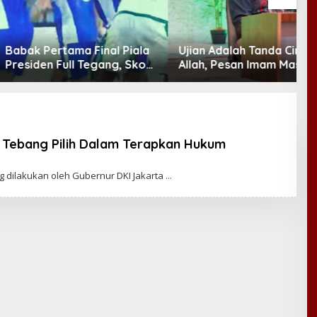
Pertama Final Piala
Ujian Adalah Tanda Cinta
P
n Full Tegang, Skor
Allah, Pesan Imam Masjid Al
I
Imbang
Akbar Surabaya
M
y
eh Tebang Pilih Dalam Terapkan Hukum
 dilakukan oleh Gubernur DKI Jakarta