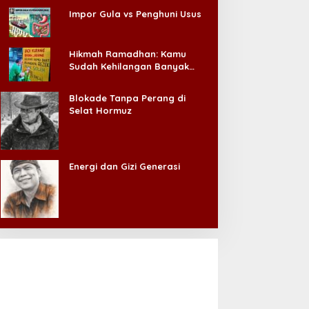
Impor Gula vs Penghuni Usus
Hikmah Ramadhan: Kamu
Sudah Kehilangan Banyak
Hal, Jangan Sampai
Kehilangan Diri Sendiri!
Blokade Tanpa Perang di
Selat Hormuz
Energi dan Gizi Generasi