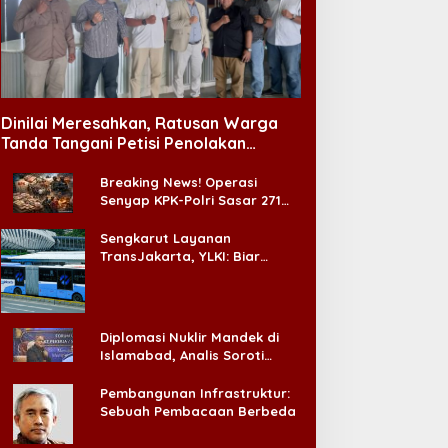
engangguran Turun, DPR
Taklukkan Persib!
ngatkan Pentingnya
Persebaya Juarai Piala
enciptakan Pekerjaan
Presiden 2026
Dinilai Meresahkan, Ratusan Warga
ang Layak
Tanda Tangani Petisi Penolakan
Tempat Hiburan Malam di CitraLand
Breaking News! Operasi
Senyap KPK-Polri Sasar 271
Pabrik di Madura dan Akan
Ada ‘Badai Pemeriksaan’
Sengkarut Layanan
TransJakarta, YLKI: Biar
Cepat, Adakan Forum Dialog
Konsumen!
Diplomasi Nuklir Mandek di
Islamabad, Analis Soroti
Standar Ganda Washington
Pembangunan Infrastruktur:
Sebuah Pembacaan Berbeda