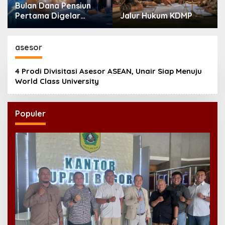
Bulan Dana Pensiun
Pertama Digelar
Jalur Hukum KDMP
September, Industri
Perkuat Ekosistem
Pensiun Berkelanjutan
asesor
4 Prodi Divisitasi Asesor ASEAN, Unair Siap Menuju
World Class University
Populer