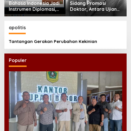
Bahasa Indonesia Jadi
Sidang Promosi
Instrumen Diplomasi,
Doktor, Antara Ujian
Atdikbud Perluas Jejak
Ilmiah dan Pesta
Budaya di Australia
Prestise
hingga Rusia
apolitis
Tantangan Gerakan Perubahan Kekinian
Populer