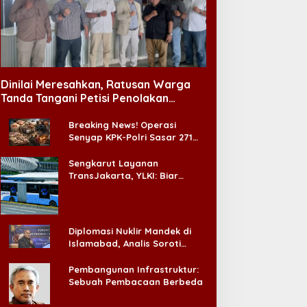
aklukkan Persib!
Jelang Muktamar Ke-35
ersebaya Juarai Piala
NU, Majelis Dzikir Al-Yasmin
residen 2026
Gelar Doa Bersama untuk
Dinilai Meresahkan, Ratusan Warga
Persatuan Bangsa
Tanda Tangani Petisi Penolakan
Tempat Hiburan Malam di CitraLand
Breaking News! Operasi
Senyap KPK-Polri Sasar 271
Pabrik di Madura dan Akan
Ada ‘Badai Pemeriksaan’
Sengkarut Layanan
TransJakarta, YLKI: Biar
Cepat, Adakan Forum Dialog
Konsumen!
Diplomasi Nuklir Mandek di
Islamabad, Analis Soroti
Standar Ganda Washington
Pembangunan Infrastruktur:
Sebuah Pembacaan Berbeda