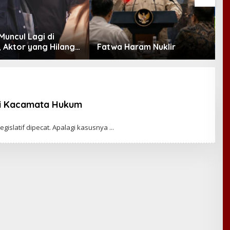
Muncul Lagi di
T
a, Aktor yang Hilang
Fatwa Haram Nuklir
P
rea Kini Disambut
P
 Fans
i Kacamata Hukum
egislatif dipecat. Apalagi kasusnya