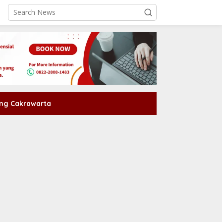
ng Cakrawarta