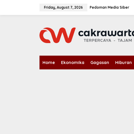
S
k
Friday, August 7, 2026
Pedoman Media Siber
i
p
t
o
c
o
n
t
e
n
Home
Ekonomika
Gagasan
Hiburan
t