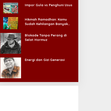
Impor Gula vs Penghuni Usus
Hikmah Ramadhan: Kamu
Sudah Kehilangan Banyak
Hal, Jangan Sampai
Kehilangan Diri Sendiri!
Blokade Tanpa Perang di
Selat Hormuz
Energi dan Gizi Generasi