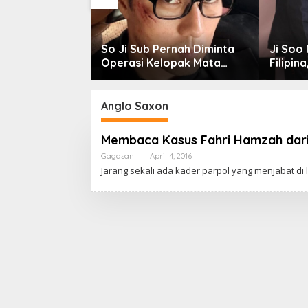
amar Ke-35
So Ji Sub Pernah Diminta
Ji Soo 
Dzikir Al-Yasmin
Operasi Kelopak Mata
Filipin
ersama untuk
agar Bisa Jadi Aktor, Kini
dari Ko
Bangsa
Justru Jadi Ikonnya
Ribuan
Anglo Saxon
Membaca Kasus Fahri Hamzah dar
Gagasan
|
April 4, 2016
B
Y
Jarang sekali ada kader parpol yang menjabat di l
C
A
K
R
A
W
A
R
T
A