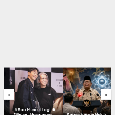
«
»
Ji Soo Muncul Lagi di
Filipina, Aktor yang
Fatwa Haram Nuklir