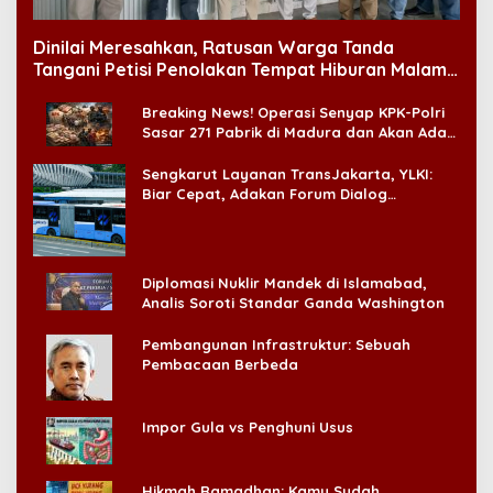
Dinilai Meresahkan, Ratusan Warga Tanda
Tangani Petisi Penolakan Tempat Hiburan Malam
di CitraLand
Breaking News! Operasi Senyap KPK-Polri
Sasar 271 Pabrik di Madura dan Akan Ada
‘Badai Pemeriksaan’
Sengkarut Layanan TransJakarta, YLKI:
Biar Cepat, Adakan Forum Dialog
Konsumen!
Diplomasi Nuklir Mandek di Islamabad,
Analis Soroti Standar Ganda Washington
Pembangunan Infrastruktur: Sebuah
Pembacaan Berbeda
Impor Gula vs Penghuni Usus
Hikmah Ramadhan: Kamu Sudah