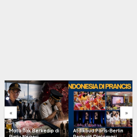
«
»
Mata Tak Berkedip di
Atdikbud Paris-Berlin
Pintu Negeri
Perkuat Diplomasi