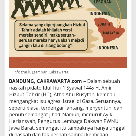
u
t
T
a
h
r
i
r
D
i
k
l
a
i
Infografik. (gambar: Cakrawarta)
m
BANDUNG, CAKRAWARTA.com –
Dalam sebuah
B
naskah pidato Idul Fitri 1 Syawal 1445 H, Amir
i
s
Hizbut Tahrir (HT), Atha Abu Rusytah, kembali
a
mengangkat isu agresi Israel di Gaza. Seruannya,
K
seperti biasa, terdengar lantang, menyentuh, dan
i
penuh semangat jihad. Namun, menurut Ayik
r
Heriansyah, Pengurus Lembaga Dakwah PWNU
i
m
Jawa Barat, semangat itu tampaknya hanya tinggal
1
di naskah dan tak pernah sampai ke medan