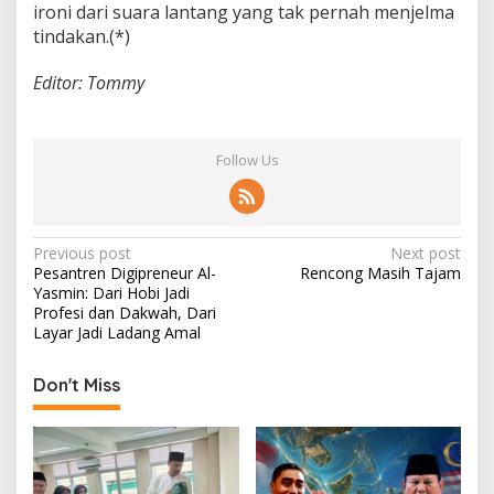
ironi dari suara lantang yang tak pernah menjelma
tindakan.(*)
Editor: Tommy
Follow Us
P
Previous post
Next post
Pesantren Digipreneur Al-
Rencong Masih Tajam
o
Yasmin: Dari Hobi Jadi
s
Profesi dan Dakwah, Dari
Layar Jadi Ladang Amal
t
n
Don't Miss
a
v
i