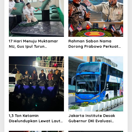
g
a
t
i
o
17 Hari Menuju Muktamar
Rahman Sabon Nama
n
NU, Gus Ipul Turun
Dorong Prabowo Perkuat
Langsung Tata Kamar
Koordinasi ASEAN Hadapi
Muktamirin
Dampak Perang Iran-Israel
1,3 Ton Ketamin
Jakarta Institute Desak
Diselundupkan Lewat Laut
Gubernur DKI Evaluasi
Bintan, Delapan ABK Asing
Transjakarta soal
Ditangkap
Penumpang Diturunkan