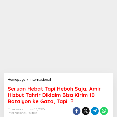
Homepage
/
Internasional
S
e
Seruan Hebat Tapi Heboh Saja: Amir
r
u
Hizbut Tahrir Diklaim Bisa Kirim 10
a
Batalyon ke Gaza, Tapi…?
n
H
Cakrawarta
June 16, 2025
e
Internasional
,
Politika