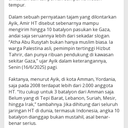
0
tempur.
B
a
Dalam sebuah pernyataan tajam yang dilontarkan
t
a
Ayik, Amir HT disebut sebenarnya mampu
l
mengirim hingga 10 batalyon pasukan ke Gaza,
y
andai saja seruannya lebih dari sekadar slogan.
o
“Atha Abu Rusytah bukan hanya muslim biasa. Ia
n
k
warga Palestina asli, pemimpin tertinggi Hizbut
e
Tahrir, dan punya ribuan pendukung di kawasan
G
sekitar Gaza,” ujar Ayik dalam keterangannya,
a
Senin (16/6/2025) pagi.
z
a
,
Faktanya, menurut Ayik, di kota Amman, Yordania,
T
saja pada 2008 terdapat lebih dari 2.000 anggota
a
HT. “Itu cukup untuk 3 batalyon dari Amman saja.
p
Belum yang di Tepi Barat, Lebanon, Suriah, Mesir,
i
hingga Irak,” tambahnya. Jika dihitung dari seluruh
.
.
jaringan HT di dunia, termasuk Indonesia, angka 10
.
batalyon dianggap bukan mustahil, asal benar-
?
benar serius.