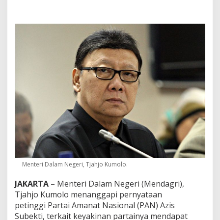
D
a
p
a
t
J
a
t
a
h
M
e
n
t
e
r
i
,
M
Menteri Dalam Negeri, Tjahjo Kumolo.
e
n
JAKARTA
– Menteri Dalam Negeri (Mendagri),
d
Tjahjo Kumolo menanggapi pernyataan
a
g
petinggi Partai Amanat Nasional (PAN) Azis
r
Subekti, terkait keyakinan partainya mendapat