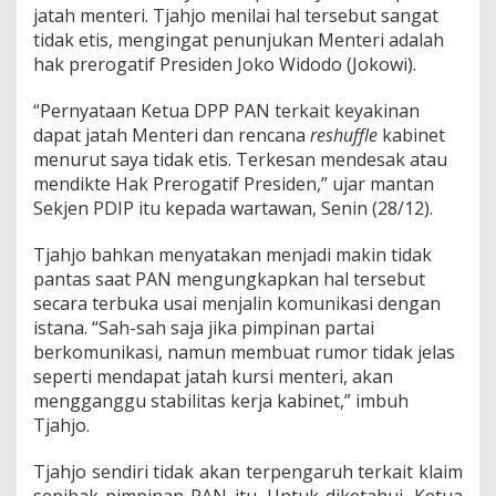
i
jatah menteri. Tjahjo menilai hal tersebut sangat
:
tidak etis, mengingat penunjukan Menteri adalah
J
hak prerogatif Presiden Joko Widodo (Jokowi).
a
n
g
“Pernyataan Ketua DPP PAN terkait keyakinan
a
dapat jatah Menteri dan rencana
reshuffle
kabinet
n
menurut saya tidak etis. Terkesan mendesak atau
K
mendikte Hak Prerogatif Presiden,” ujar mantan
e
m
Sekjen PDIP itu kepada wartawan, Senin (28/12).
b
a
Tjahjo bahkan menyatakan menjadi makin tidak
n
pantas saat PAN mengungkapkan hal tersebut
g
secara terbuka usai menjalin komunikasi dengan
k
a
istana. “Sah-sah saja jika pimpinan partai
n
berkomunikasi, namun membuat rumor tidak jelas
I
seperti mendapat jatah kursi menteri, akan
s
mengganggu stabilitas kerja kabinet,” imbuh
u
N
Tjahjo.
e
g
Tjahjo sendiri tidak akan terpengaruh terkait klaim
a
sepihak pimpinan PAN itu. Untuk diketahui, Ketua