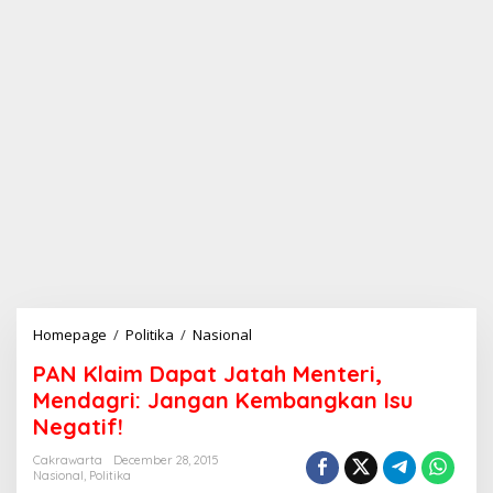
Homepage
/
Politika
/
Nasional
P
A
PAN Klaim Dapat Jatah Menteri,
N
K
Mendagri: Jangan Kembangkan Isu
l
Negatif!
a
i
Cakrawarta
December 28, 2015
m
Nasional
,
Politika