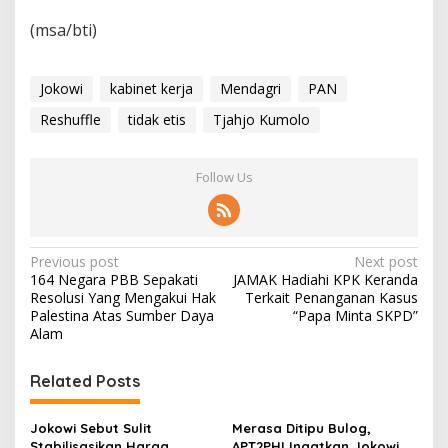
(msa/bti)
Jokowi
kabinet kerja
Mendagri
PAN
Reshuffle
tidak etis
Tjahjo Kumolo
Follow Us
P
Previous post
Next post
164 Negara PBB Sepakati
JAMAK Hadiahi KPK Keranda
o
Resolusi Yang Mengakui Hak
Terkait Penanganan Kasus
s
Palestina Atas Sumber Daya
“Papa Minta SKPD”
Alam
t
n
Related Posts
a
v
Jokowi Sebut Sulit
Merasa Ditipu Bulog,
Stabilisasikan Harga
APT2PHI Ingatkan Jokowi