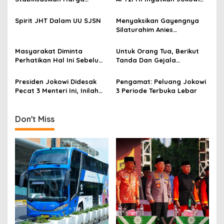
i
Gabah, APT2PHI: Tidak Sulit,
Akan Gagalnya Stabilisasi
g
Asal Ada Kemauan Serius!
Harga Beras Nasional
Spirit JHT Dalam UU SJSN
Menyaksikan Gayengnya
Silaturahim Anies
a
Baswedan Dan Relawan
t
Kesehatan Indonesia di
Masyarakat Diminta
Untuk Orang Tua, Berikut
Rumah Lebak Bulus
i
Perhatikan Hal Ini Sebelum
Tanda Dan Gejala
Membeli Obat
Gangguan Ginjal Akut Pada
o
Anak
Presiden Jokowi Didesak
Pengamat: Peluang Jokowi
n
Pecat 3 Menteri Ini, Inilah
3 Periode Terbuka Lebar
Alasannya
Don't Miss