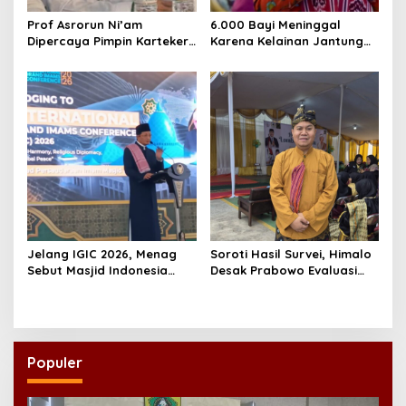
Prof Asrorun Ni’am
6.000 Bayi Meninggal
Dipercaya Pimpin Karteker
Karena Kelainan Jantung
PWNU Jambi, Dinilai Simbol
Bawaan, DPR Desak
Regenerasi Kepemimpinan
Pemerataan Operasi
NU
Jantung Anak
Jelang IGIC 2026, Menag
Soroti Hasil Survei, Himalo
Sebut Masjid Indonesia
Desak Prabowo Evaluasi
Dikagumi Dunia
dan Rombak Kabinet
Populer