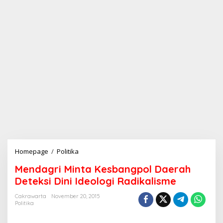
Homepage
/
Politika
M
e
Mendagri Minta Kesbangpol Daerah
n
d
Deteksi Dini Ideologi Radikalisme
a
g
Cakrawarta
November 20, 2015
Politika
r
i