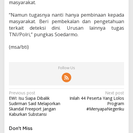
masyarakat.
“Namun tugasnya nanti hanya pembinaan kepada
masyarakat. Beri pembekalan dan pengetahuan
terkait deteksi dini. Urusan lainnya tugas
TNI/Polri,” pungkas Soedarmo.
(msa/bti)
Follow Us
P
Previous post
Next post
EWI: Isu Siapa Dibalik
Inilah 44 Peserta Yang Lolos
o
Sudirman Said Melaporkan
Program
s
Skandal Freeport Jangan
#MenyapaNegeriku
Kaburkan Substansi
t
n
Don't Miss