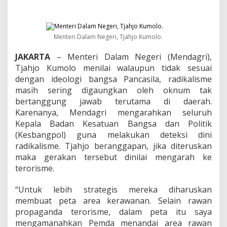
M
i
n
t
a
Menteri Dalam Negeri, Tjahjo Kumolo.
K
e
JAKARTA
– Menteri Dalam Negeri (Mendagri),
s
Tjahjo Kumolo menilai walaupun tidak sesuai
b
dengan ideologi bangsa Pancasila, radikalisme
a
masih sering digaungkan oleh oknum tak
n
bertanggung jawab terutama di daerah.
g
p
Karenanya, Mendagri mengarahkan seluruh
o
Kepala Badan Kesatuan Bangsa dan Politik
l
(Kesbangpol) guna melakukan deteksi dini
D
radikalisme. Tjahjo beranggapan, jika diteruskan
a
e
maka gerakan tersebut dinilai mengarah ke
r
terorisme.
a
h
“Untuk lebih strategis mereka diharuskan
D
membuat peta area kerawanan. Selain rawan
e
t
propaganda terorisme, dalam peta itu saya
e
mengamanahkan Pemda menandai area rawan