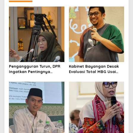
a
v
i
g
a
t
i
o
Pengangguran Turun, DPR
Kabinet Bayangan Desak
n
Ingatkan Pentingnya
Evaluasi Total MBG Usai
Menciptakan Pekerjaan
Rentetan Keracunan
yang Layak
Massal