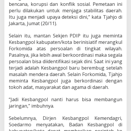
k
bencana, korupsi dan konflik sosial. Pemetaan ini
s
perlu dilakukan untuk menjaga stabilitas daerah.
i
Itu juga menjadi upaya deteksi dini,” kata Tjahjo di
D
i
Jakarta, Jumat (20/11).
n
i
Selain itu, mantan Sekjen PDIP itu juga meminta
I
Kesbangpol kabupaten/kota berinisiatif merangkul
d
Forkomida atas persoalan di tingkat wilayah.
e
o
Pasalnya, jika lebih awal berkoordinasi maka segala
l
persoalan bisa diidentifikasi sejak dini. Saat ini yang
o
terjadi adalah Kesbangpol baru berembug setelah
g
masalah mendera daerah. Selain Forkomida, Tjahjo
i
R
meminta Kesbangpol juga berkordinasi dengan
a
tokoh adat, masyarakat dan agama di daerah.
d
i
“Jadi Kesbangpol nanti harus bisa membangun
k
jaringan,” imbuhnya.
a
l
i
Sebelumnya, Dirjen Kesbangpol Kemendagri,
s
Soedarmo menyatakan, Badan Kesbangpol di
m