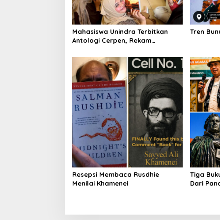
i
o
Mahasiswa Unindra Terbitkan
Tren Bun
n
Antologi Cerpen, Rekam
Kegelisahan dan Pengalaman
Hidup Generasi Muda
Resepsi Membaca Rusdhie
Tiga Buk
Menilai Khamenei
Dari Pan