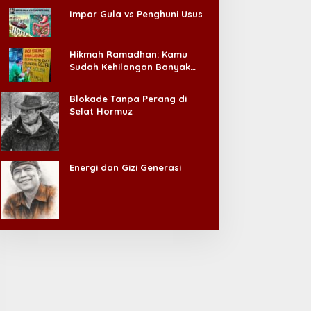
Impor Gula vs Penghuni Usus
Hikmah Ramadhan: Kamu
Sudah Kehilangan Banyak
Hal, Jangan Sampai
Kehilangan Diri Sendiri!
Blokade Tanpa Perang di
Selat Hormuz
Energi dan Gizi Generasi