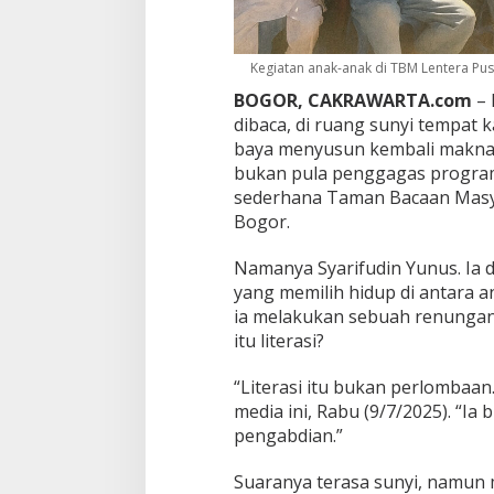
T
a
k
P
Kegiatan anak-anak di TBM Lentera Pust
e
BOGOR, CAKRAWARTA.com
– 
r
dibaca, di ruang sunyi tempat 
n
baya menyusun kembali makna t
a
h
bukan pula penggagas program 
B
sederhana Taman Bacaan Masya
e
Bogor.
r
l
Namanya Syarifudin Yunus. Ia do
o
m
yang memilih hidup di antara a
b
ia melakukan sebuah renungan
a
itu literasi?
“Literasi itu bukan perlombaan
media ini, Rabu (9/7/2025). “Ia 
pengabdian.”
Suaranya terasa sunyi, namun