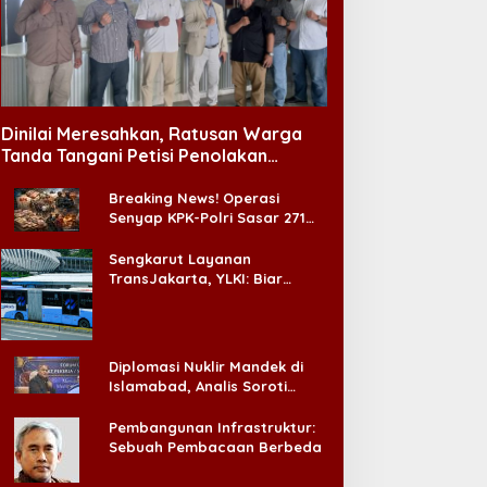
Dinilai Meresahkan, Ratusan Warga
Tanda Tangani Petisi Penolakan
Tempat Hiburan Malam di CitraLand
Breaking News! Operasi
Senyap KPK-Polri Sasar 271
Pabrik di Madura dan Akan
Ada ‘Badai Pemeriksaan’
Sengkarut Layanan
TransJakarta, YLKI: Biar
Cepat, Adakan Forum Dialog
Konsumen!
Diplomasi Nuklir Mandek di
Islamabad, Analis Soroti
Standar Ganda Washington
Pembangunan Infrastruktur:
Sebuah Pembacaan Berbeda