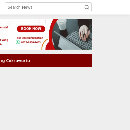
ng Cakrawarta