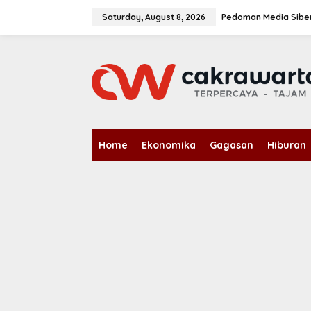
S
k
Saturday, August 8, 2026
Pedoman Media Sibe
i
p
t
o
c
o
n
t
e
n
Home
Ekonomika
Gagasan
Hiburan
t