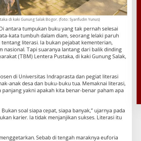
aka di kaki Gunung Salak Bogor. (foto: Syarifudin Yunus)
Di antara tumpukan buku yang tak pernah selesai
kata-kata tumbuh dalam diam, seorang lelaki paruh
entang literasi. Ia bukan pejabat kementerian,
nasional. Tapi suaranya lantang dari balik dinding
rakat (TBM) Lentera Pustaka, di kaki Gunung Salak,
sen di Universitas Indraprasta dan pegiat literasi
nak-anak desa dan buku-buku tua. Memaknai literasi,
 panjang yakni apakah kita benar-benar paham apa
. Bukan soal siapa cepat, siapa banyak,” ujarnya pada
bukan karier. Ia tidak menjanjikan sukses. Literasi itu
 menggetarkan. Sebab di tengah maraknya euforia