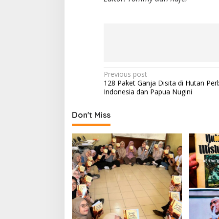
P
Previous post
128 Paket Ganja Disita di Hutan Pe
o
Indonesia dan Papua Nugini
s
t
Don't Miss
n
a
v
i
g
a
t