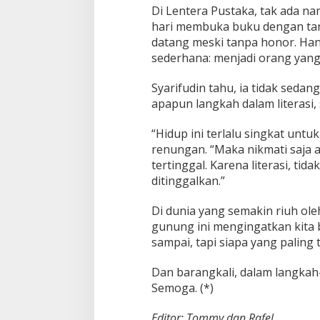
Di Lentera Pustaka, tak ada n
hari membuka buku dengan tan
datang meski tanpa honor. Han
sederhana: menjadi orang yang 
Syarifudin tahu, ia tidak sedan
apapun langkah dalam literasi
“Hidup ini terlalu singkat untu
renungan. “Maka nikmati saja a
tertinggal. Karena literasi, ti
ditinggalkan.”
Di dunia yang semakin riuh oleh
gunung ini mengingatkan kita b
sampai, tapi siapa yang paling
Dan barangkali, dalam langkah-
Semoga. (*)
Editor: Tommy dan Rafel