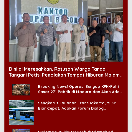
Dinilai Meresahkan, Ratusan Warga Tanda
Tangani Petisi Penolakan Tempat Hiburan Malam
di CitraLand
Breaking News! Operasi Senyap KPK-Polri
Sasar 271 Pabrik di Madura dan Akan Ada
‘Badai Pemeriksaan’
Sengkarut Layanan TransJakarta, YLKI:
Biar Cepat, Adakan Forum Dialog
Konsumen!
Diplomasi Nuklir Mandek di Islamabad,