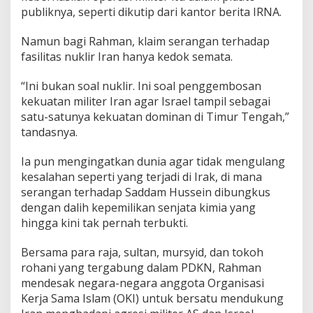
D
publiknya, seperti dikutip dari kantor berita IRNA.
u
n
Namun bagi Rahman, klaim serangan terhadap
i
a
fasilitas nuklir Iran hanya kedok semata.
I
I
“Ini bukan soal nuklir. Ini soal penggembosan
I
kekuatan militer Iran agar Israel tampil sebagai
,
satu-satunya kekuatan dominan di Timur Tengah,”
I
n
tandasnya.
d
o
Ia pun mengingatkan dunia agar tidak mengulang
n
kesalahan seperti yang terjadi di Irak, di mana
e
serangan terhadap Saddam Hussein dibungkus
s
i
dengan dalih kepemilikan senjata kimia yang
a
hingga kini tak pernah terbukti.
H
a
Bersama para raja, sultan, mursyid, dan tokoh
r
rohani yang tergabung dalam PDKN, Rahman
u
s
mendesak negara-negara anggota Organisasi
B
Kerja Sama Islam (OKI) untuk bersatu mendukung
e