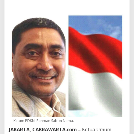
N
P
e
r
i
n
g
a
t
k
a
n
:
S
e
r
a
n
g
a
n
A
S
Ketum PDKN, Rahman Sabon Nama.
-
JAKARTA, CAKRAWARTA.com –
Ketua Umum
I