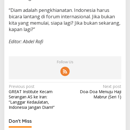
“Diam adalah pengkhianatan. Indonesia harus
bicara lantang di forum internasional. Jika bukan
kita yang memulai, siapa lagi? Jika bukan sekarang,
kapan lagi?”
Editor: Abdel Rafi
Follow Us
P
Previous post
Next post
GREAT Institute Kecam
Doa-Doa Menuju Haji
o
Serangan AS ke Iran:
Mabrur (Seri 1)
s
“Langgar Kedaulatan,
Indonesia Jangan Diam!”
t
n
Don't Miss
a