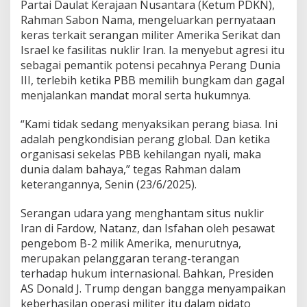
s
Partai Daulat Kerajaan Nusantara (Ketum PDKN),
r
Rahman Sabon Nama, mengeluarkan pernyataan
a
keras terkait serangan militer Amerika Serikat dan
e
Israel ke fasilitas nuklir Iran. Ia menyebut agresi itu
l
k
sebagai pemantik potensi pecahnya Perang Dunia
e
III, terlebih ketika PBB memilih bungkam dan gagal
I
menjalankan mandat moral serta hukumnya.
r
a
“Kami tidak sedang menyaksikan perang biasa. Ini
n
B
adalah pengkondisian perang global. Dan ketika
i
organisasi sekelas PBB kehilangan nyali, maka
s
dunia dalam bahaya,” tegas Rahman dalam
a
keterangannya, Senin (23/6/2025).
P
i
c
Serangan udara yang menghantam situs nuklir
u
Iran di Fardow, Natanz, dan Isfahan oleh pesawat
P
pengebom B-2 milik Amerika, menurutnya,
e
merupakan pelanggaran terang-terangan
r
terhadap hukum internasional. Bahkan, Presiden
a
n
AS Donald J. Trump dengan bangga menyampaikan
g
keberhasilan operasi militer itu dalam pidato