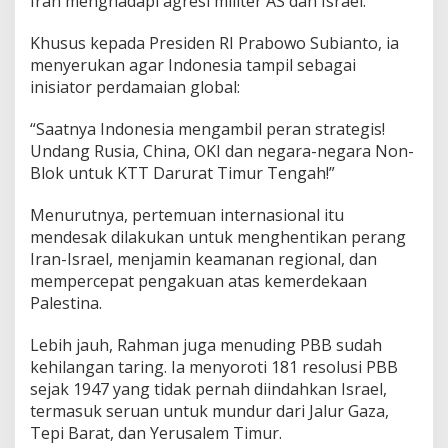
Iran menghadapi agresi militer AS dan Israel.
r
t
Khusus kepada Presiden RI Prabowo Subianto, ia
i
n
menyerukan agar Indonesia tampil sebagai
d
inisiator perdamaian global:
a
k
“Saatnya Indonesia mengambil peran strategis!
!
Undang Rusia, China, OKI dan negara-negara Non-
Blok untuk KTT Darurat Timur Tengah!”
Menurutnya, pertemuan internasional itu
mendesak dilakukan untuk menghentikan perang
Iran-Israel, menjamin keamanan regional, dan
mempercepat pengakuan atas kemerdekaan
Palestina.
Lebih jauh, Rahman juga menuding PBB sudah
kehilangan taring. Ia menyoroti 181 resolusi PBB
sejak 1947 yang tidak pernah diindahkan Israel,
termasuk seruan untuk mundur dari Jalur Gaza,
Tepi Barat, dan Yerusalem Timur.