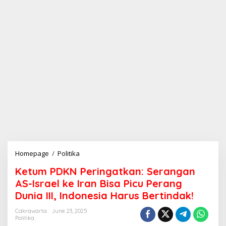
Homepage
/
Politika
K
e
Ketum PDKN Peringatkan: Serangan
t
u
AS-Israel ke Iran Bisa Picu Perang
m
Dunia III, Indonesia Harus Bertindak!
P
D
Cakrawarta
June 23, 2025
K
Politika