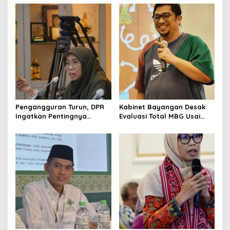
v
i
g
a
t
i
o
Pengangguran Turun, DPR
Kabinet Bayangan Desak
n
Ingatkan Pentingnya
Evaluasi Total MBG Usai
Menciptakan Pekerjaan
Rentetan Keracunan
yang Layak
Massal