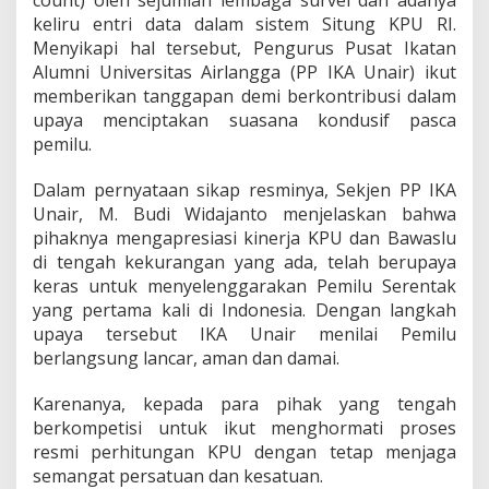
count) oleh sejumlah lembaga survei dan adanya
u
keliru entri data dalam sistem Situng KPU RI.
j
u
Menyikapi hal tersebut, Pengurus Pusat Ikatan
r
Alumni Universitas Airlangga (PP IKA Unair) ikut
D
memberikan tanggapan demi berkontribusi dalam
a
upaya menciptakan suasana kondusif pasca
l
pemilu.
a
m
P
Dalam pernyataan sikap resminya, Sekjen PP IKA
r
Unair, M. Budi Widajanto menjelaskan bahwa
o
pihaknya mengapresiasi kinerja KPU dan Bawaslu
s
di tengah kekurangan yang ada, telah berupaya
e
s
keras untuk menyelenggarakan Pemilu Serentak
H
yang pertama kali di Indonesia. Dengan langkah
i
upaya tersebut IKA Unair menilai Pemilu
t
berlangsung lancar, aman dan damai.
u
n
g
Karenanya, kepada para pihak yang tengah
S
berkompetisi untuk ikut menghormati proses
u
resmi perhitungan KPU dengan tetap menjaga
a
semangat persatuan dan kesatuan.
r