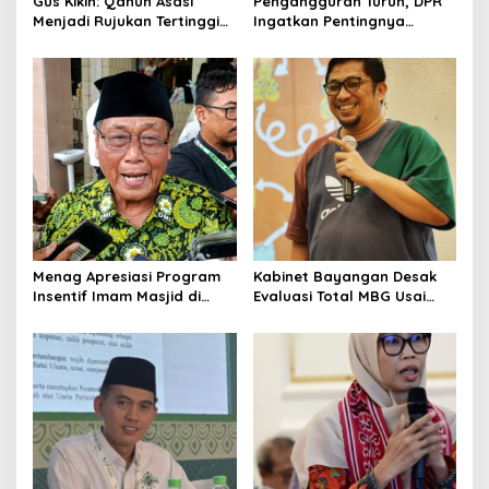
Gus Kikin: Qanun Asasi
Pengangguran Turun, DPR
n
Menjadi Rujukan Tertinggi
Ingatkan Pentingnya
NU, Melampaui AD/ART
Menciptakan Pekerjaan
yang Layak
Menag Apresiasi Program
Kabinet Bayangan Desak
Insentif Imam Masjid di
Evaluasi Total MBG Usai
Jatim, DMI Dorong Jadi
Rentetan Keracunan
Model Nasional
Massal