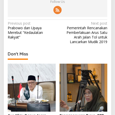
Follow Us
P
Previous post
Next post
Prabowo dan Upaya
Pemerintah Rencanakan
o
Merebut “Kedaulatan
Pemberlakuan Arus Satu
s
Rakyat”
Arah Jalan Tol untuk
Lancarkan Mudik 2019
t
n
Don't Miss
a
v
i
g
a
t
i
o