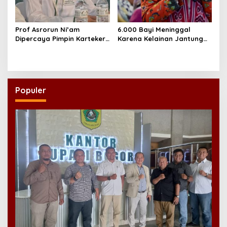
Prof Asrorun Ni’am
6.000 Bayi Meninggal
Dipercaya Pimpin Karteker
Karena Kelainan Jantung
PWNU Jambi, Dinilai Simbol
Bawaan, DPR Desak
Regenerasi Kepemimpinan
Pemerataan Operasi
NU
Jantung Anak
Populer