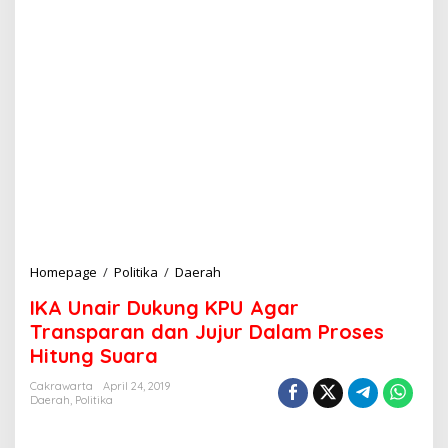
Homepage
/
Politika
/
Daerah
I
K
IKA Unair Dukung KPU Agar
A
U
Transparan dan Jujur Dalam Proses
n
Hitung Suara
a
i
Cakrawarta
April 24, 2019
r
Daerah
,
Politika
D
u