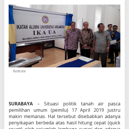
k
u
n
g
K
P
U
A
g
a
r
T
r
a
ilustrasi
n
s
p
a
r
a
SURABAYA
– Situasi politik tanah air pasca
n
pemilihan umum (pemilu) 17 April 2019 justru
d
a
makin memanas. Hal tersebut disebabkan adanya
n
penyikapan berbeda atas hasil hitung cepat (quick
J