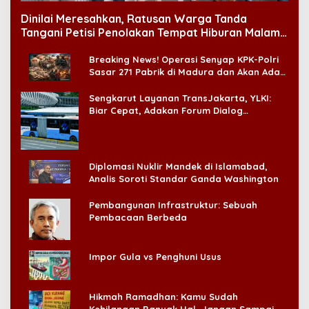
Dinilai Meresahkan, Ratusan Warga Tanda
Tangani Petisi Penolakan Tempat Hiburan Malam
di CitraLand
Breaking News! Operasi Senyap KPK-Polri
Sasar 271 Pabrik di Madura dan Akan Ada
‘Badai Pemeriksaan’
Sengkarut Layanan TransJakarta, YLKI:
Biar Cepat, Adakan Forum Dialog
Konsumen!
Diplomasi Nuklir Mandek di Islamabad,
Analis Soroti Standar Ganda Washington
Pembangunan Infrastruktur: Sebuah
Pembacaan Berbeda
Impor Gula vs Penghuni Usus
Hikmah Ramadhan: Kamu Sudah