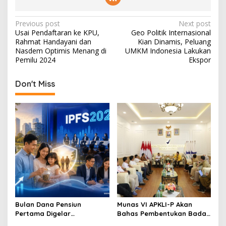
P
Previous post
Next post
Usai Pendaftaran ke KPU,
Geo Politik Internasional
o
Rahmat Handayani dan
Kian Dinamis, Peluang
s
Nasdem Optimis Menang di
UMKM Indonesia Lakukan
Pemilu 2024
Ekspor
t
n
Don't Miss
a
v
i
g
a
t
i
o
Bulan Dana Pensiun
Munas VI APKLI-P Akan
n
Pertama Digelar
Bahas Pembentukan Badan
September, Industri
Perekonomian UMKM RI,