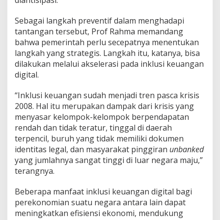
diantisipasi.
s
i
K
Sebagai langkah preventif dalam menghadapi
e
tantangan tersebut, Prof Rahma memandang
u
bahwa pemerintah perlu secepatnya menentukan
a
langkah yang strategis. Langkah itu, katanya, bisa
n
dilakukan melalui akselerasi pada inklusi keuangan
g
a
digital.
n
D
“Inklusi keuangan sudah menjadi tren pasca krisis
i
2008. Hal itu merupakan dampak dari krisis yang
g
menyasar kelompok-kelompok berpendapatan
i
t
rendah dan tidak teratur, tinggal di daerah
a
terpencil, buruh yang tidak memiliki dokumen
l
identitas legal, dan masyarakat pinggiran
unbanked
yang jumlahnya sangat tinggi di luar negara maju,”
terangnya.
Beberapa manfaat inklusi keuangan digital bagi
perekonomian suatu negara antara lain dapat
meningkatkan efisiensi ekonomi, mendukung