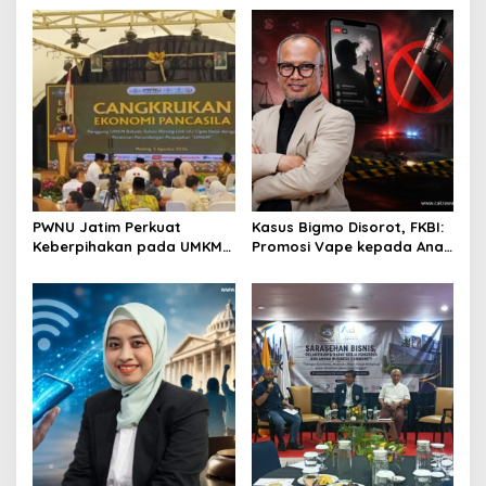
Perkuat Ekosistem Pensiun
Dinilai Penting Hadapi
Berkelanjutan
Bonus Demografi
PWNU Jatim Perkuat
Kasus Bigmo Disorot, FKBI:
Keberpihakan pada UMKM
Promosi Vape kepada Anak
Lewat Ekonomi Pancasila
Berpotensi Masuk Ranah
Pidana