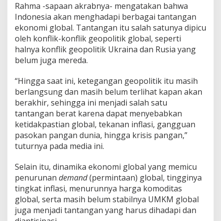
a
Rahma -sapaan akrabnya- mengatakan bahwa
h
Indonesia akan menghadapi berbagai tantangan
D
ekonomi global. Tantangan itu salah satunya dipicu
i
m
oleh konflik-konflik geopolitik global, seperti
i
halnya konflik geopolitik Ukraina dan Rusia yang
n
belum juga mereda.
t
a
“Hingga saat ini, ketegangan geopolitik itu masih
M
e
berlangsung dan masih belum terlihat kapan akan
m
berakhir, sehingga ini menjadi salah satu
p
tantangan berat karena dapat menyebabkan
e
ketidakpastian global, tekanan inflasi, gangguan
r
c
pasokan pangan dunia, hingga krisis pangan,”
e
tuturnya pada media ini.
p
a
Selain itu, dinamika ekonomi global yang memicu
t
penurunan
demand
(permintaan) global, tingginya
I
n
tingkat inflasi, menurunnya harga komoditas
k
global, serta masih belum stabilnya UMKM global
l
juga menjadi tantangan yang harus dihadapi dan
u