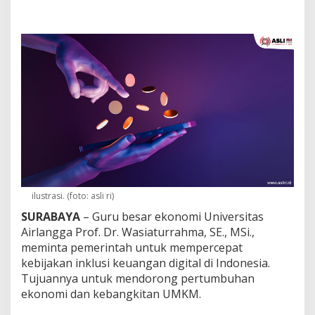
r
t
u
m
b
u
h
a
n
E
k
o
n
o
m
i
ilustrasi. (foto: asli ri)
,
P
SURABAYA
– Guru besar ekonomi Universitas
e
Airlangga Prof. Dr. Wasiaturrahma, SE., MSi.,
m
meminta pemerintah untuk mempercepat
e
kebijakan inklusi keuangan digital di Indonesia.
r
Tujuannya untuk mendorong pertumbuhan
i
n
ekonomi dan kebangkitan UMKM.
t