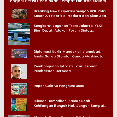
Tangani Petisi Penolakan Tempat Hiburan Malam
di CitraLand
Breaking News! Operasi Senyap KPK-Polri
Sasar 271 Pabrik di Madura dan Akan Ada
‘Badai Pemeriksaan’
Sengkarut Layanan TransJakarta, YLKI:
Biar Cepat, Adakan Forum Dialog
Konsumen!
Diplomasi Nuklir Mandek di Islamabad,
Analis Soroti Standar Ganda Washington
Pembangunan Infrastruktur: Sebuah
Pembacaan Berbeda
Impor Gula vs Penghuni Usus
Hikmah Ramadhan: Kamu Sudah
Kehilangan Banyak Hal, Jangan Sampai
Kehilangan Diri Sendiri!