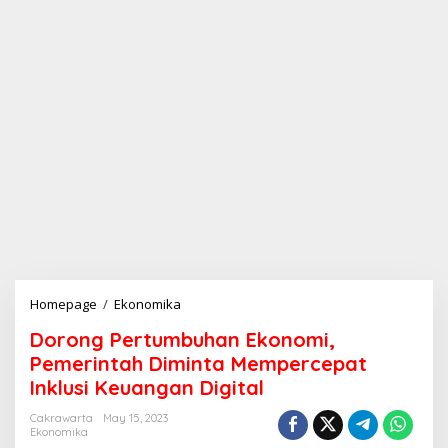
Homepage
/
Ekonomika
D
o
Dorong Pertumbuhan Ekonomi,
r
o
Pemerintah Diminta Mempercepat
n
Inklusi Keuangan Digital
g
P
Cakrawarta
May 15, 2023
e
Ekonomika