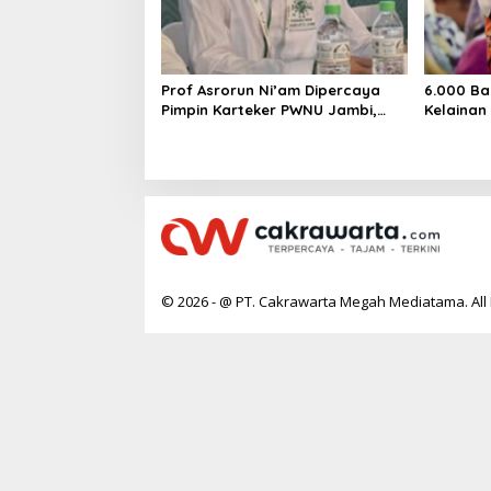
Prof Asrorun Ni’am Dipercaya
6.000 Ba
Pimpin Karteker PWNU Jambi,
Kelainan
Dinilai Simbol Regenerasi
Desak Pe
Kepemimpinan NU
Jantung
© 2026 - @ PT. Cakrawarta Megah Mediatama. All 