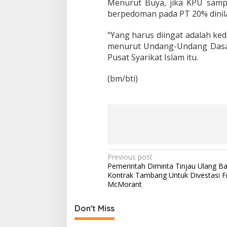
Menurut Buya, jika KPU sam
t
berpedoman pada PT 20% dinila
u
s
i
“Yang harus diingat adalah ked
o
menurut Undang-Undang Dasar
n
Pusat Syarikat Islam itu.
a
l
(bm/bti)
P
Previous post
Pemerintah Diminta Tinjau Ulang Ba
o
Kontrak Tambang Untuk Divestasi F
s
McMorant
t
Don't Miss
n