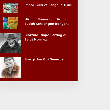
Impor Gula vs Penghuni Usus
Hikmah Ramadhan: Kamu
Sudah Kehilangan Banyak
Hal, Jangan Sampai
Kehilangan Diri Sendiri!
Blokade Tanpa Perang di
Selat Hormuz
Energi dan Gizi Generasi