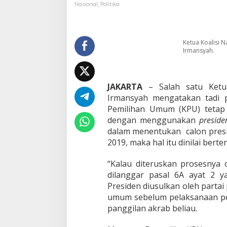
a
Nasional
,
Politika
t
a
s
2
Ketua Koalisi 
0
Irmansyah.
%
D
i
n
JAKARTA
– Salah satu Ketua
i
Irmansyah mengatakan tadi 
l
Pemilihan Umum (KPU) tetap 
a
dengan menggunakan
preside
i
dalam menentukan calon presid
T
i
2019, maka hal itu dinilai ber
d
a
“Kalau diteruskan prosesnya
k
dilanggar pasal 6A ayat 2 y
K
Presiden diusulkan oleh partai 
o
n
umum sebelum pelaksanaan pem
s
panggilan akrab beliau.
t
i