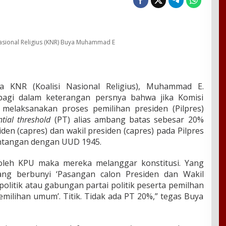
Nasional Religius (KNR) Buya Muhammad E
 KNR (Koalisi Nasional Religius), Muhammad E.
pagi dalam keterangan persnya bahwa jika Komisi
melaksanakan proses pemilihan presiden (Pilpres)
ntial threshold
(PT) alias ambang batas sebesar 20%
en (capres) dan wakil presiden (capres) pada Pilpres
tentangan dengan UUD 1945.
 oleh KPU maka mereka melanggar konstitusi. Yang
ang berbunyi ‘Pasangan calon Presiden dan Wakil
politik atau gabungan partai politik peserta pemilhan
ilihan umum’. Titik. Tidak ada PT 20%,” tegas Buya