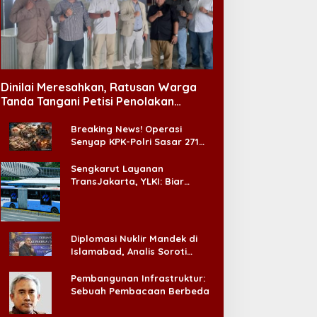
Dinilai Meresahkan, Ratusan Warga
Tanda Tangani Petisi Penolakan
Tempat Hiburan Malam di CitraLand
Breaking News! Operasi
Senyap KPK-Polri Sasar 271
Pabrik di Madura dan Akan
Ada ‘Badai Pemeriksaan’
Sengkarut Layanan
TransJakarta, YLKI: Biar
Cepat, Adakan Forum Dialog
Konsumen!
Diplomasi Nuklir Mandek di
Islamabad, Analis Soroti
Standar Ganda Washington
Pembangunan Infrastruktur:
Sebuah Pembacaan Berbeda