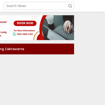
ng Cakrawarta