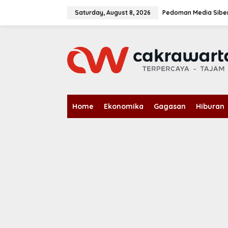
S
k
Saturday, August 8, 2026
Pedoman Media Sibe
i
p
t
o
c
o
n
t
e
n
Home
Ekonomika
Gagasan
Hiburan
t