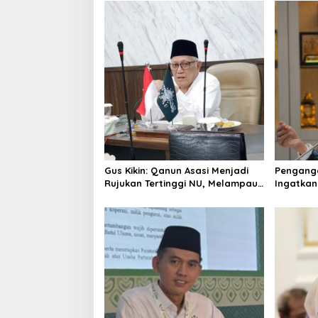
a
v
i
g
a
t
i
o
n
Gus Kikin: Qanun Asasi Menjadi
Pengangg
Rujukan Tertinggi NU, Melampaui
Ingatkan
AD/ART
Mencipta
Layak