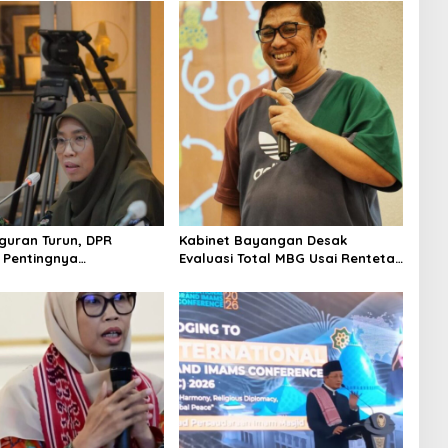
uran Turun, DPR
Kabinet Bayangan Desak
 Pentingnya
Evaluasi Total MBG Usai Rentetan
kan Pekerjaan yang
Keracunan Massal