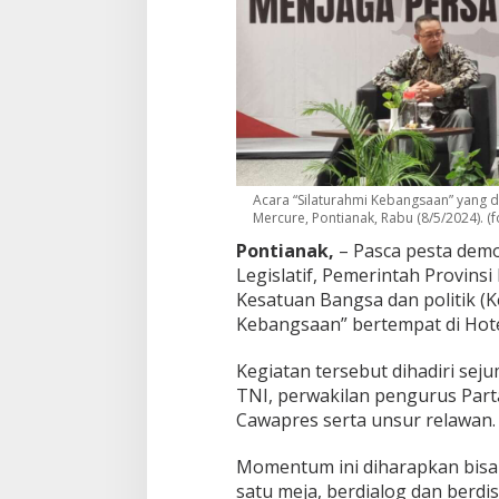
a
a
n
,
K
e
s
b
a
n
Acara “Silaturahmi Kebangsaan” yang d
g
Mercure, Pontianak, Rabu (8/5/2024). (
p
Pontianak,
– Pasca pesta demo
o
Legislatif, Pemerintah Provins
l
:
Kesatuan Bangsa dan politik (
U
Kebangsaan” bertempat di Hote
p
a
Kegiatan tersebut dihadiri sej
y
TNI, perwakilan pengurus Part
a
M
Cawapres serta unsur relawan.
e
r
Momentum ini diharapkan bisa
a
satu meja, berdialog dan berd
j