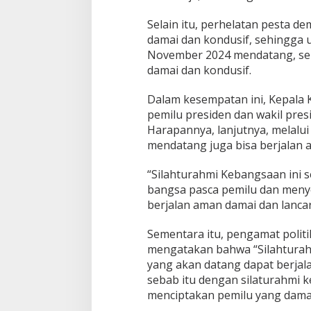
u
t
Selain itu, perhelatan pesta d
P
damai dan kondusif, sehingga
e
November 2024 mendatang, seh
r
damai dan kondusif.
s
a
t
Dalam kesempatan ini, Kepala
u
pemilu presiden dan wakil pres
a
Harapannya, lanjutnya, melalui
n
mendatang juga bisa berjalan 
d
a
n
“Silahturahmi Kebangsaan ini 
K
bangsa pasca pemilu dan meny
e
berjalan aman damai dan lanca
s
a
Sementara itu, pengamat polit
t
u
mengatakan bahwa “Silahturahm
a
yang akan datang dapat berjal
n
sebab itu dengan silaturahmi 
!
menciptakan pemilu yang dama