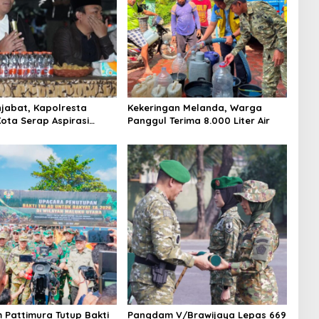
jabat, Kapolresta
Kekeringan Melanda, Warga
ota Serap Aspirasi
Panggul Terima 8.000 Liter Air
ewat Dialog Kamtibmas
Pattimura Tutup Bakti
Pangdam V/Brawijaya Lepas 669