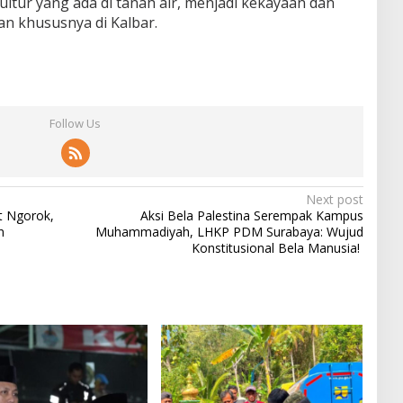
ltur yang ada di tanah air, menjadi kekayaan dan
n khususnya di Kalbar.
Follow Us
Next post
t Ngorok,
Aksi Bela Palestina Serempak Kampus
n
Muhammadiyah, LHKP PDM Surabaya: Wujud
Konstitusional Bela Manusia!