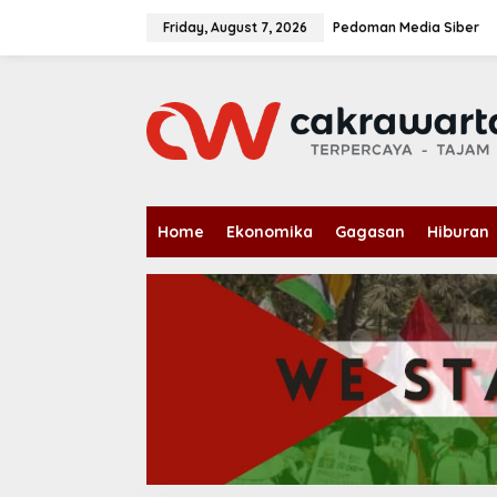
S
k
Friday, August 7, 2026
Pedoman Media Siber
i
p
t
o
c
o
n
t
e
n
Home
Ekonomika
Gagasan
Hiburan
t