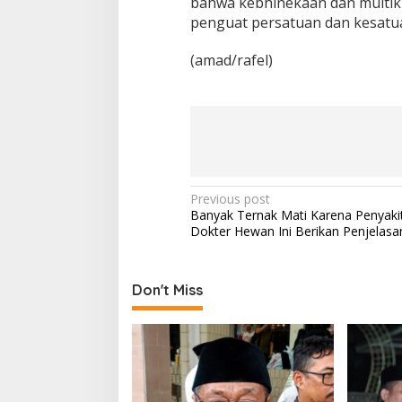
bahwa kebhinekaan dan multiku
penguat persatuan dan kesatua
(amad/rafel)
P
Previous post
Banyak Ternak Mati Karena Penyaki
o
Dokter Hewan Ini Berikan Penjelasa
s
t
Don't Miss
n
a
v
i