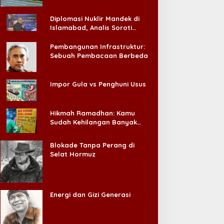
Diplomasi Nuklir Mandek di
Islamabad, Analis Soroti
Standar Ganda Washington
Pembangunan Infrastruktur:
Sebuah Pembacaan Berbeda
Impor Gula vs Penghuni Usus
Hikmah Ramadhan: Kamu
Sudah Kehilangan Banyak
Hal, Jangan Sampai
Kehilangan Diri Sendiri!
Blokade Tanpa Perang di
Selat Hormuz
Energi dan Gizi Generasi