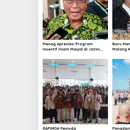
g
a
t
i
o
n
Menag Apresiasi Program
Baru Men
Insentif Imam Masjid di Jatim,
Malang K
DMI Dorong Jadi Model Nasional
Warga L
RAPIMDA Pemuda
Pangdam 