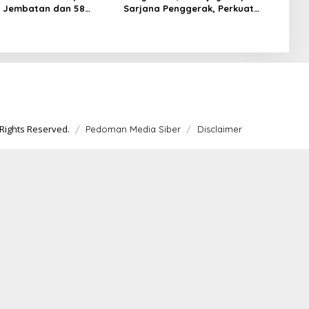
11 Jembatan dan 58
Sarjana Penggerak, Perkuat
untas Dibangun
Desa hingga Kampung Nelayan
Rights Reserved.
Pedoman Media Siber
Disclaimer