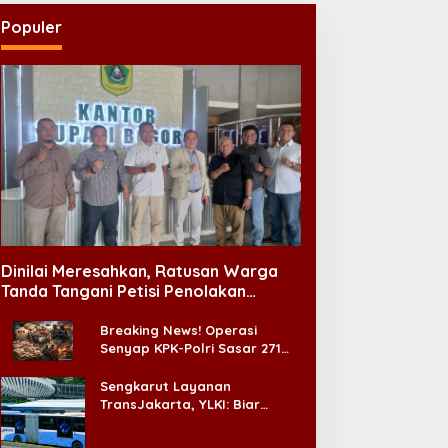
Populer
Dinilai Meresahkan, Ratusan Warga
Tanda Tangani Petisi Penolakan
Tempat Hiburan Malam di CitraLand
Breaking News! Operasi
Senyap KPK-Polri Sasar 271
Pabrik di Madura dan Akan
Ada ‘Badai Pemeriksaan’
Sengkarut Layanan
TransJakarta, YLKI: Biar
Cepat, Adakan Forum Dialog
Konsumen!