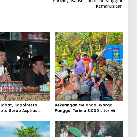
Khoziny, Banser Jatim: Ini Panggilan
Kemanusiaan!
jabat, Kapolresta
Kekeringan Melanda, Warga
ota Serap Aspirasi
Panggul Terima 8.000 Liter Air
ewat Dialog Kamtibmas