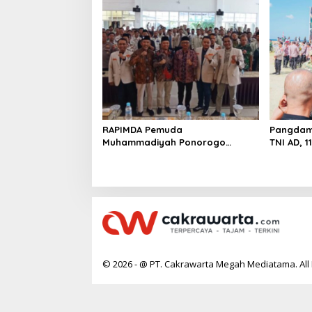
RAPIMDA Pemuda
Pangdam 
Muhammadiyah Ponorogo
TNI AD, 
Teguhkan Politik Kebangsaan
Rumah T
Berbasis Integritas
© 2026 - @ PT. Cakrawarta Megah Mediatama. All 