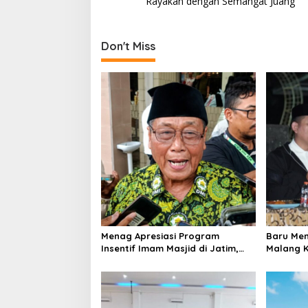
Rayakan dengan Semangat Juang
s
t
Don't Miss
n
a
v
i
g
a
t
i
o
n
Menag Apresiasi Program
Baru Men
Insentif Imam Masjid di Jatim,
Malang K
DMI Dorong Jadi Model Nasional
Warga L