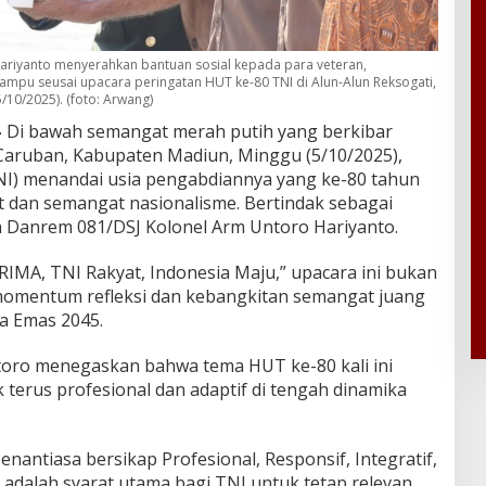
riyanto menyerahkan bantuan sosial kepada para veteran,
mpu seusai upacara peringatan HUT ke-80 TNI di Alun-Alun Reksogati,
10/2025). (foto: Arwang)
–
Di bawah semangat merah putih yang berkibar
 Caruban, Kabupaten Madiun, Minggu (5/10/2025),
NI) menandai usia pengabdiannya yang ke-80 tahun
 dan semangat nasionalisme. Bertindak sebagai
ah Danrem 081/DSJ Kolonel Arm Untoro Hariyanto.
MA, TNI Rakyat, Indonesia Maju,” upacara ini bukan
momentum refleksi dan kebangkitan semangat juang
ia Emas 2045.
ro menegaskan bahwa tema HUT ke-80 kali ini
terus profesional dan adaptif di tengah dinamika
enantiasa bersikap Profesional, Responsif, Integratif,
 adalah syarat utama bagi TNI untuk tetap relevan