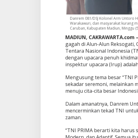
n
r
e
Danrem 081/DSJ Kolonel Arm Untoro Ha
m
Warakawuri, dan masyarakat kurang ma
U
Caruban, Kabupaten Madiun, Minggu (5/
n
t
MADIUN, CAKRAWARTA.com 
o
gagah di Alun-Alun Reksogati,
r
Tentara Nasional Indonesia (T
o
dengan upacara penuh khidmat
T
e
inspektur upacara (Irup) adal
n
t
Mengusung tema besar “TNI PRI
a
sekadar seremoni, melainkan 
n
menuju cita-cita besar Indones
g
I
n
Dalam amanatnya, Danrem Unto
d
mencerminkan tekad TNI untuk 
o
zaman.
n
e
“TNI PRIMA berarti kita harus s
s
i
Modern, dan Adaptif. Semua itu