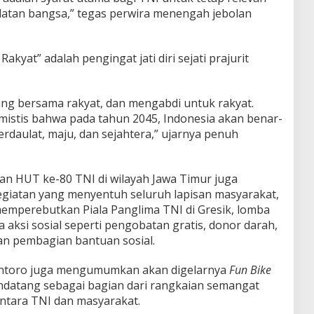
latan bangsa,” tegas perwira menengah jebolan
yat” adalah pengingat jati diri sejati prajurit
uang bersama rakyat, dan mengabdi untuk rakyat.
imistis bahwa pada tahun 2045, Indonesia akan benar-
rdaulat, maju, dan sejahtera,” ujarnya penuh
tan HUT ke-80 TNI di wilayah Jawa Timur juga
egiatan yang menyentuh seluruh lapisan masyarakat,
memperebutkan Piala Panglima TNI di Gresik, lomba
 aksi sosial seperti pengobatan gratis, donor darah,
an pembagian bantuan sosial.
 Untoro juga mengumumkan akan digelarnya
Fun Bike
ndatang sebagai bagian dari rangkaian semangat
tara TNI dan masyarakat.