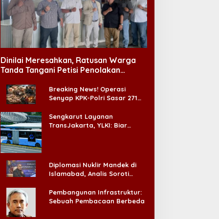
Dinilai Meresahkan, Ratusan Warga
Tanda Tangani Petisi Penolakan
Tempat Hiburan Malam di CitraLand
Breaking News! Operasi
Senyap KPK-Polri Sasar 271
Pabrik di Madura dan Akan
Ada ‘Badai Pemeriksaan’
Sengkarut Layanan
TransJakarta, YLKI: Biar
Cepat, Adakan Forum Dialog
Konsumen!
Diplomasi Nuklir Mandek di
Islamabad, Analis Soroti
Standar Ganda Washington
Pembangunan Infrastruktur:
Sebuah Pembacaan Berbeda