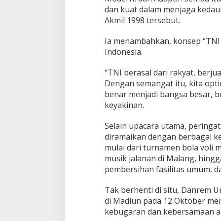
a
dan kuat dalam menjaga kedau
E
Akmil 1998 tersebut.
m
a
Ia menambahkan, konsep “TNI Rak
s
2
Indonesia.
0
4
“TNI berasal dari rakyat, berj
5
Dengan semangat itu, kita opt
benar menjadi bangsa besar, be
keyakinan.
Selain upacara utama, peringa
diramaikan dengan berbagai k
mulai dari turnamen bola voli 
musik jalanan di Malang, hingga
pembersihan fasilitas umum, d
Tak berhenti di situ, Danrem
di Madiun pada 12 Oktober me
kebugaran dan kebersamaan an