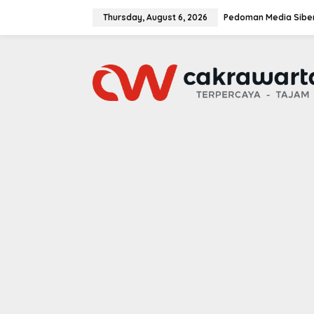
S
k
Thursday, August 6, 2026
Pedoman Media Sibe
i
p
t
o
c
o
n
t
e
n
t