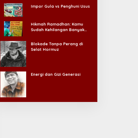
Impor Gula vs Penghuni Usus
Hikmah Ramadhan: Kamu
Sudah Kehilangan Banyak
Hal, Jangan Sampai
Kehilangan Diri Sendiri!
Blokade Tanpa Perang di
Selat Hormuz
Energi dan Gizi Generasi