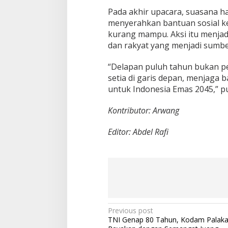
Pada akhir upacara, suasana h
menyerahkan bantuan sosial k
kurang mampu. Aksi itu menjad
dan rakyat yang menjadi sumb
“Delapan puluh tahun bukan per
setia di garis depan, menjaga
untuk Indonesia Emas 2045,” p
Kontributor: Arwang
Editor: Abdel Rafi
P
Previous post
TNI Genap 80 Tahun, Kodam Palaka
o