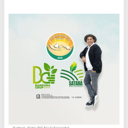
o
l
o
m
i
t
A
n
d
a
l
a
n
B
a
n
d
a
r
I
n
d
o
n
e