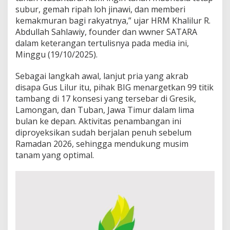
a
subur, gemah ripah loh jinawi, dan memberi
h
kemakmuran bagi rakyatnya,” ujar HRM Khalilur R.
a
n
Abdullah Sahlawiy, founder dan wwner SATARA
N
dalam keterangan tertulisnya pada media ini,
u
Minggu (19/10/2025).
s
a
Sebagai langkah awal, lanjut pria yang akrab
n
t
disapa Gus Lilur itu, pihak BIG menargetkan 99 titik
a
tambang di 17 konsesi yang tersebar di Gresik,
r
Lamongan, dan Tuban, Jawa Timur dalam lima
a
bulan ke depan. Aktivitas penambangan ini
diproyeksikan sudah berjalan penuh sebelum
Ramadan 2026, sehingga mendukung musim
tanam yang optimal.