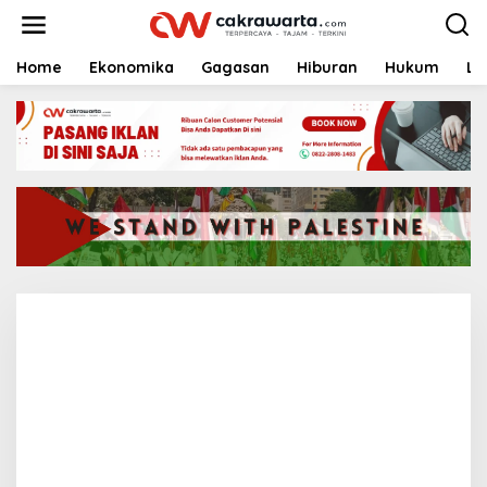
S
k
i
p
Home
Ekonomika
Gagasan
Hiburan
Hukum
Li
t
o
c
o
n
t
e
n
t