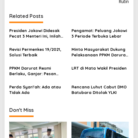
Rutin
t
n
Related Posts
a
v
Presiden Jokowi Didesak
Pengamat: Peluang Jokowi
Pecat 3 Menteri Ini, Inilah
3 Periode Terbuka Lebar
i
Alasannya
g
Revisi Permenkes 19/2021,
Minta Masyarakat Dukung
Solusi Terbaik
Pelaksanaan PPKM Darurat,
a
Ganjar: Ibadahnya Di
t
Rumah Saja!
PPKM Darurat Resmi
LRT di Mata Wakil Presiden
i
Berlaku, Ganjar: Pesan
Makan Take Away Saja!
o
Perda Syari’ah: Ada atau
Rencana Luhut Cabut DMO
n
Tidak Ada
Batubara Ditolak YLKI
Don't Miss