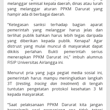
e
melanggar semisal kepala daerah, dinas atau lurah
m
yang melanggar aturan PPKM Darurat yang
p
hampir ada di berbagai daerah.
e
r
b
“Ketegasan sanksi terhadap bagian aparat
a
pemerintah yang melanggar harus jelas dan
i
terlihat publik bahkan harus lebih tegas daripada
k
yang diberikan kepada publik. Kenapa? Agar
i
S
distrust yang mulai muncul di masyarakat dapat
t
dikikis perlahan. Bukti pemerintah serius
r
menerapkan PPKM Darurat ini,” imbuh alumnus
a
FISIP Universitas Airlangga ini.
t
e
g
Menurut pria yang juga pegiat media sosial ini,
i
pemerintah harus mampu meningkatkan langkah
3T (
tresting, tracing dan treatment
) di tengah
tuntutan pengetatan protokol kesehatan 3 M
kepada masyarakat.
“Saat pelaksanaan PPKM Darurat kita jangan