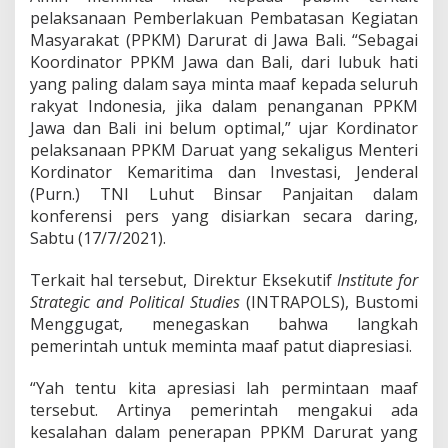
n
pelaksanaan Pemberlakuan Pembatasan Kegiatan
a
a
Masyarakat (PPKM) Darurat di Jawa Bali. “Sebagai
n
Koordinator PPKM Jawa dan Bali, dari lubuk hati
P
yang paling dalam saya minta maaf kepada seluruh
P
rakyat Indonesia, jika dalam penanganan PPKM
K
Jawa dan Bali ini belum optimal,” ujar Kordinator
M
D
pelaksanaan PPKM Daruat yang sekaligus Menteri
a
Kordinator Kemaritima dan Investasi, Jenderal
r
(Purn.) TNI Luhut Binsar Panjaitan dalam
u
konferensi pers yang disiarkan secara daring,
r
a
Sabtu (17/7/2021).
t
,
Terkait hal tersebut, Direktur Eksekutif
Institute for
P
Strategic and Political Studies
(INTRAPOLS), Bustomi
e
Menggugat, menegaskan bahwa langkah
n
g
pemerintah untuk meminta maaf patut diapresiasi.
a
m
“Yah tentu kita apresiasi lah permintaan maaf
a
tersebut. Artinya pemerintah mengakui ada
t
kesalahan dalam penerapan PPKM Darurat yang
: