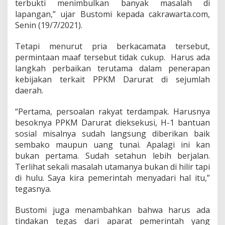
K
terbukti menimbulkan banyak masalah di
i
lapangan,” ujar Bustomi kepada cakrawarta.com,
t
Senin (19/7/2021).
a
A
Tetapi menurut pria berkacamata tersebut,
p
r
permintaan maaf tersebut tidak cukup. Harus ada
e
langkah perbaikan terutama dalam penerapan
s
kebijakan terkait PPKM Darurat di sejumlah
i
daerah.
a
s
i
“Pertama, persoalan rakyat terdampak. Harusnya
D
besoknya PPKM Darurat dieksekusi, H-1 bantuan
a
sosial misalnya sudah langsung diberikan baik
n
sembako maupun uang tunai. Apalagi ini kan
W
bukan pertama. Sudah setahun lebih berjalan.
a
k
Terlihat sekali masalah utamanya bukan di hilir tapi
t
di hulu. Saya kira pemerintah menyadari hal itu,”
u
tegasnya.
n
y
Bustomi juga menambahkan bahwa harus ada
a
M
tindakan tegas dari aparat pemerintah yang