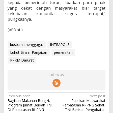
kepada pemerintah turun, libatkan para pihak
yang dekat dengan masyarakat biar target
kekebalan komunitas segera tercapai,”
pungkasnya.
(afif/bti)
bustomi menggugat
INTRAPOLS
Luhut Binsar Panjaitan
pemerintah
PPKM Darurat
Follow Us
P
Previous post
Next post
Bagikan Makanan Bergizi,
Pastikan Masyarakat
o
Program Jumat Berkah TNI
Perbatasan RI-PNG Sehat,
s
Di Perbatasan RI-PNG
TNI Berikan Pengobatan