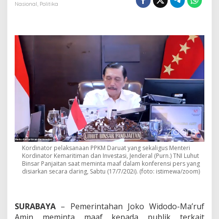
a
Nasional
,
Politika
h
M
i
n
t
a
M
a
a
f
T
e
r
k
a
i
Kordinator pelaksanaan PPKM Daruat yang sekaligus Menteri
t
Kordinator Kemaritiman dan Investasi, Jenderal (Purn.) TNI Luhut
P
Binsar Panjaitan saat meminta maaf dalam konferensi pers yang
e
disiarkan secara daring, Sabtu (17/7/202i). (foto: istimewa/zoom)
l
a
k
s
SURABAYA
– Pemerintahan Joko Widodo-Ma’ruf
a
Amin meminta maaf kepada publik terkait