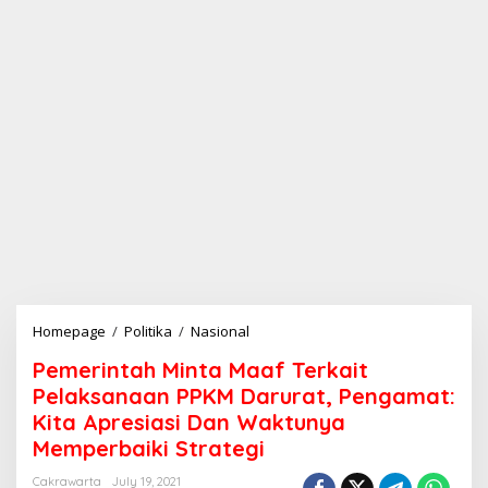
Homepage
/
Politika
/
Nasional
P
e
Pemerintah Minta Maaf Terkait
m
e
Pelaksanaan PPKM Darurat, Pengamat:
r
Kita Apresiasi Dan Waktunya
i
Memperbaiki Strategi
n
t
Cakrawarta
July 19, 2021