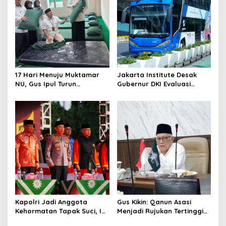
17 Hari Menuju Muktamar
Jakarta Institute Desak
NU, Gus Ipul Turun
Gubernur DKI Evaluasi
Langsung Tata Kamar
Transjakarta soal
Muktamirin
Penumpang Diturunkan
Kapolri Jadi Anggota
Gus Kikin: Qanun Asasi
Kehormatan Tapak Suci, Ini
Menjadi Rujukan Tertinggi
Pesannya untuk Kader
NU, Melampaui AD/ART