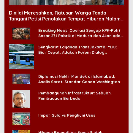
Dinilai Meresahkan, Ratusan Warga Tanda
Tangani Petisi Penolakan Tempat Hiburan Malam
di CitraLand
Breaking News! Operasi Senyap KPK-Polri
Sasar 271 Pabrik di Madura dan Akan Ada
‘Badai Pemeriksaan’
Sengkarut Layanan TransJakarta, YLKI:
Biar Cepat, Adakan Forum Dialog
Konsumen!
Diplomasi Nuklir Mandek di Islamabad,
Analis Soroti Standar Ganda Washington
Pembangunan Infrastruktur: Sebuah
Pembacaan Berbeda
Impor Gula vs Penghuni Usus
Hikmah Ramadhan: Kamu Sudah