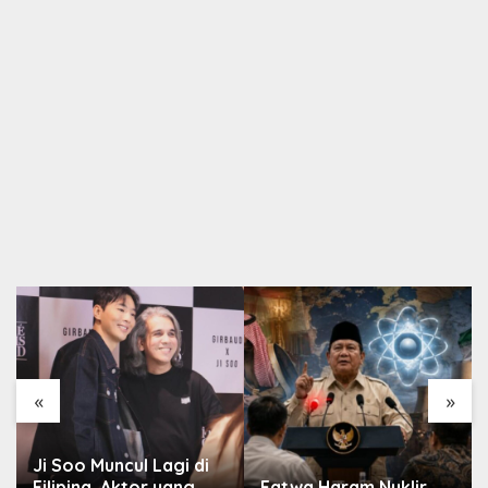
«
»
Ji Soo Muncul Lagi di
Filipina, Aktor yang
Fatwa Haram Nuklir